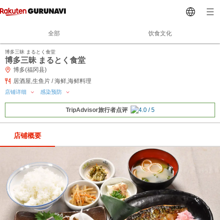
全部
饮食文化
博多三昧 まるとく食堂
博多三昧 まるとく食堂
博多(福冈县)
居酒屋,生鱼片 / 海鲜,海鲜料理
店铺详细
感染预防
TripAdvisor旅行者点评
店铺概要