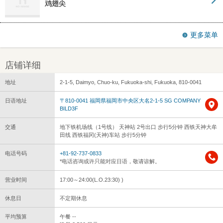
鸡翅尖
更多菜单
店铺详细
地址
2-1-5, Daimyo, Chuo-ku, Fukuoka-shi, Fukuoka, 810-0041
日语地址
〒810-0041 福岡県福岡市中央区大名2-1-5 SG COMPANY
BILD3F
交通
地下铁机场线（1号线） 天神站 2号出口 步行5分钟 西铁天神大牟
田线 西铁福冈(天神)车站 步行5分钟
电话号码
+81-92-737-0833
*电话咨询或许只能对应日语，敬请谅解。
营业时间
17:00～24:00(L.O.23:30) )
休息日
不定期休息
平均预算
午餐 --