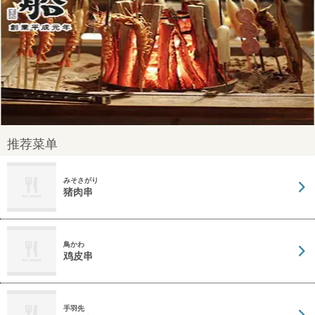
推荐菜单
みそさがり
猪肉串
鳥かわ
鸡皮串
手羽先