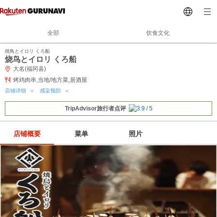
全部
饮食文化
焼鳥とイロリ くろ船
烧鸟とイロリ くろ船
大名(福冈县)
烤鸡肉串,当地/地方菜,居酒屋
店铺详细
感染预防
TripAdvisor旅行者点评
店铺概要
菜单
照片