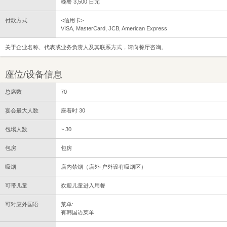
晚餐 3,500 日元
付款方式
<信用卡>
VISA, MasterCard, JCB, American Express
关于企业名称、代表或业务负责人及其联系方式，请向餐厅咨询。
座位/设备信息
总席数
70
宴会最大人数
座着时 30
包場人数
~ 30
包房
包房
吸烟
店内禁烟（店外·户外设有吸烟区）
可带儿童
欢迎儿童进入用餐
可对应外国语
菜单:
有韩国语菜单