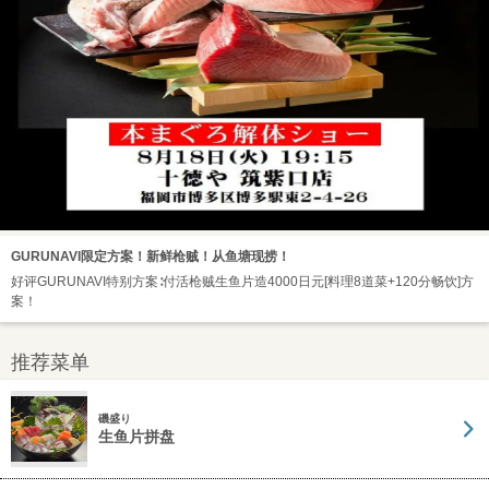
GURUNAVI限定方案！新鲜枪贼！从鱼塘现捞！
好评GURUNAVI特别方案∶付活枪贼生鱼片造4000日元[料理8道菜+120分畅饮]方
案！
推荐菜单
磯盛り
生鱼片拼盘