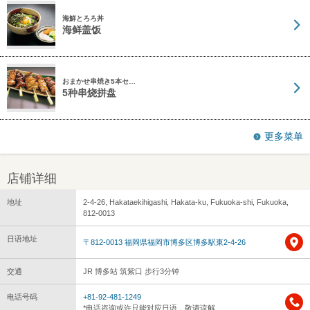
海鮮とろろ丼
海鲜盖饭
おまかせ串焼き5本セ…
5种串烧拼盘
更多菜单
店铺详细
地址
2-4-26, Hakataekihigashi, Hakata-ku, Fukuoka-shi, Fukuoka,
812-0013
日语地址
〒812-0013 福岡県福岡市博多区博多駅東2-4-26
交通
JR 博多站 筑紫口 步行3分钟
电话号码
+81-92-481-1249
*电话咨询或许只能对应日语，敬请谅解。