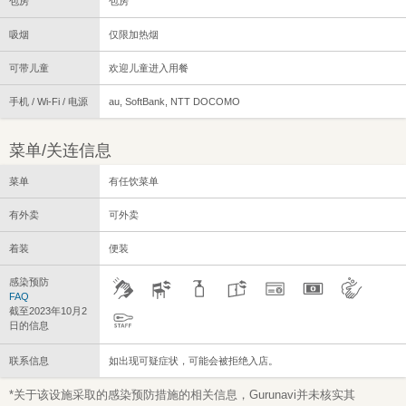
包房
包房
吸烟
仅限加热烟
可带儿童
欢迎儿童进入用餐
手机 / Wi-Fi / 电源
au, SoftBank, NTT DOCOMO
菜单/关连信息
菜单
有任饮菜单
有外卖
可外卖
着装
便装
感染预防
FAQ
截至2023年10月2
日的信息
联系信息
如出现可疑症状，可能会被拒绝入店。
*关于该设施采取的感染预防措施的相关信息，Gurunavi并未核实其