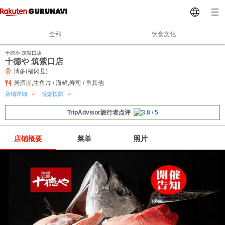
全部
饮食文化
十徳や 筑紫口店
十德や 筑紫口店
博多(福冈县)
居酒屋,生鱼片 / 海鲜,寿司 / 鱼其他
店铺详细
感染预防
TripAdvisor旅行者点评
店铺概要
菜单
照片