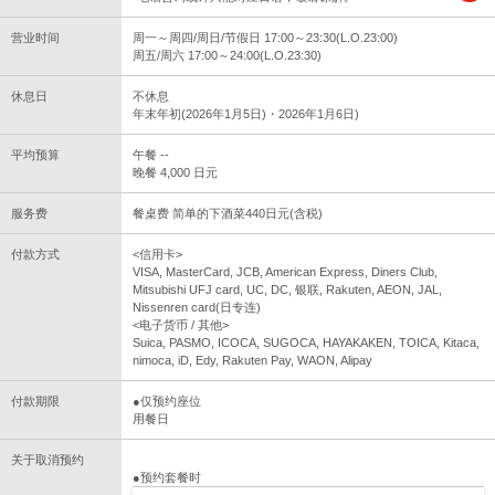
营业时间
周一～周四/周日/节假日 17:00～23:30(L.O.23:00)
周五/周六 17:00～24:00(L.O.23:30)
休息日
不休息
年末年初(2026年1月5日)・2026年1月6日)
平均预算
午餐 --
晚餐 4,000 日元
服务费
餐桌费 简单的下酒菜440日元(含税)
付款方式
<信用卡>
VISA, MasterCard, JCB, American Express, Diners Club,
Mitsubishi UFJ card, UC, DC, 银联, Rakuten, AEON, JAL,
Nissenren card(日专连)
<电子货币 / 其他>
Suica, PASMO, ICOCA, SUGOCA, HAYAKAKEN, TOICA, Kitaca,
nimoca, iD, Edy, Rakuten Pay, WAON, Alipay
付款期限
●仅预约座位
用餐日
关于取消预约
●预约套餐时