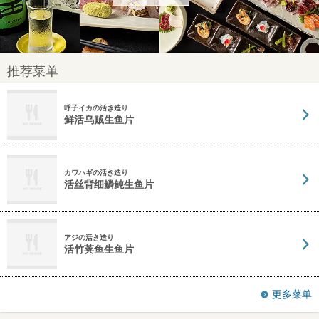
推荐菜单
呼子イカの活き造り
鲜活乌贼生鱼片
カワハギの活き造り
活丝背细鳞鲀生鱼片
アジの活き造り
活竹荚鱼生鱼片
更多菜单