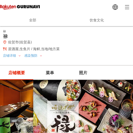
全部
饮食文化
禄
禄
佐贺市(佐贺县)
居酒屋,生鱼片 / 海鲜,当地/地方菜
店铺详细
感染预防
店铺概要
菜单
照片