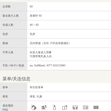
总席数
50
宴会最大人数
座着时 50
包場人数
40 ~ 50
包房
包房
吸烟
店内禁烟（店外·户外设有吸烟区）
可带儿童
欢迎儿童进入用餐
可携带离乳食入内
手机 / Wi-Fi / 电源
au, SoftBank, NTT DOCOMO
菜单/关连信息
菜单
有任饮菜单
着装
便装, 礼服
感染预防
FAQ