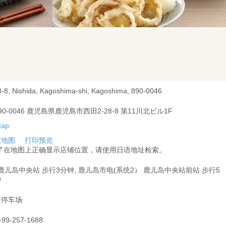
8-8, Nishida, Kagoshima-shi, Kagoshima, 890-0046
90-0046 鹿児島県鹿児島市西田2-28-8 第11川北ビル1F
大地图
打印预览
为了在地图上正确显示店铺位置，请使用日语地址检索。
 鹿儿岛中央站 步行3分钟, 鹿儿岛市电(系统2） 鹿儿岛中央站前站 步行5
钟
有停车场
-99-257-1688