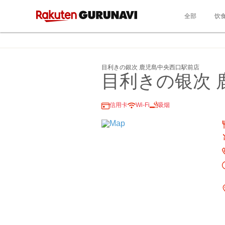
全部
饮
目利きの銀次 鹿児島中央西口駅前店
目利きの银次 
信用卡
Wi-Fi
吸烟