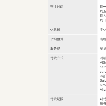
营业时间
周一
周五
周六
周日
休息日
不
平均预算
晚餐
服务费
餐桌
付款方式
<信
VIS
car
car
<电
Sui
nim
Alip
付款期限
●仅
用