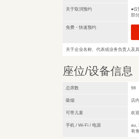
关于取消预约
●仅
部
免费・快速预约
关于企业名称、代表或业务负责人及
座位/设备信息
总席数
98
吸烟
店
可带儿童
欢
手机 / Wi-Fi / 电源
au,
有免