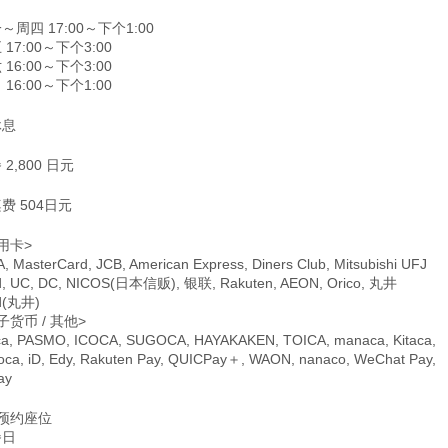
～周四 17:00～下个1:00
 17:00～下个3:00
 16:00～下个3:00
 16:00～下个1:00
休息
 2,800 日元
费 504日元
用卡>
A, MasterCard, JCB, American Express, Diners Club, Mitsubishi UFJ
d, UC, DC, NICOS(日本信贩), 银联, Rakuten, AEON, Orico, 丸井
d(丸井)
子货币 / 其他>
ca, PASMO, ICOCA, SUGOCA, HAYAKAKEN, TOICA, manaca, Kitaca,
oca, iD, Edy, Rakuten Pay, QUICPay＋, WAON, nanaco, WeChat Pay,
ay
预约座位
餐日