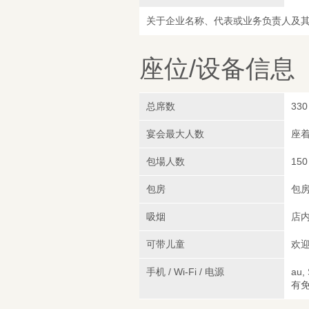
关于企业名称、代表或业务负责人及
座位/设备信息
总席数
330
宴会最大人数
座着
包場人数
150
包房
包
吸烟
店
可带儿童
欢
手机 / Wi-Fi / 电源
au,
有免