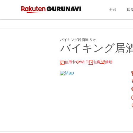
全部
饮
バイキング居酒屋 リオ
バイキング居酒
信用卡
Wi-Fi
包房
禁烟