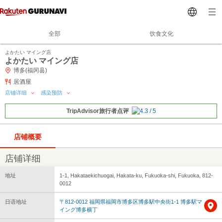
全部
饮食文化
よかたい マイング店
よかたい マイング店
博多(福冈县)
居酒屋
店铺详细
感染预防
TripAdvisor旅行者点评
店铺概要
店铺详细
地址
1-1, Hakataekichuogai, Hakata-ku, Fukuoka-shi, Fukuoka, 812-
0012
日语地址
〒812-0012 福岡県福岡市博多区博多駅中央街1-1 博多駅マ
イング博多横丁