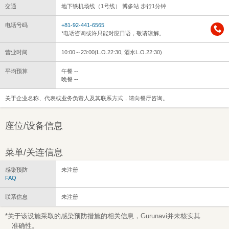
交通
地下铁机场线（1号线） 博多站 步行1分钟
电话号码
+81-92-441-6565
*电话咨询或许只能对应日语，敬请谅解。
营业时间
10:00～23:00(L.O.22:30, 酒水L.O.22:30)
平均预算
午餐 --
晚餐 --
关于企业名称、代表或业务负责人及其联系方式，请向餐厅咨询。
座位/设备信息
菜单/关连信息
感染预防
未注册
FAQ
联系信息
未注册
*关于该设施采取的感染预防措施的相关信息，Gurunavi并未核实其
准确性。