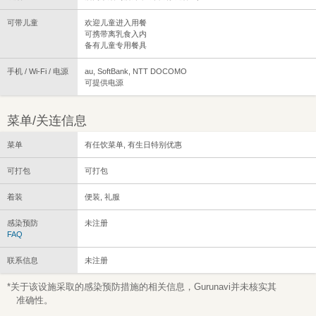
可带儿童
欢迎儿童进入用餐
可携带离乳食入内
备有儿童专用餐具
手机 / Wi-Fi / 电源
au, SoftBank, NTT DOCOMO
可提供电源
菜单/关连信息
菜单
有任饮菜单, 有生日特别优惠
可打包
可打包
着装
便装, 礼服
感染预防
未注册
FAQ
联系信息
未注册
*关于该设施采取的感染预防措施的相关信息，Gurunavi并未核实其
准确性。