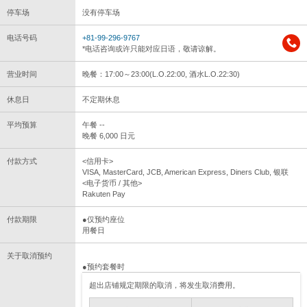
停车场
没有停车场
电话号码
+81-99-296-9767
*电话咨询或许只能对应日语，敬请谅解。
营业时间
晚餐：17:00～23:00(L.O.22:00, 酒水L.O.22:30)
休息日
不定期休息
平均预算
午餐 --
晚餐 6,000 日元
付款方式
<信用卡>
VISA, MasterCard, JCB, American Express, Diners Club, 银联
<电子货币 / 其他>
Rakuten Pay
付款期限
●仅预约座位
用餐日
关于取消预约
●预约套餐时
超出店铺规定期限的取消，将发生取消费用。