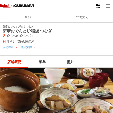
全部
饮食文化
薩摩おでんと炉端焼 つむぎ
萨摩おでんと炉端烧 つむぎ
鹿儿岛市(鹿儿岛县)
生鱼片 / 海鲜,居酒屋
店铺详细
感染预防
店铺概要
菜单
照片