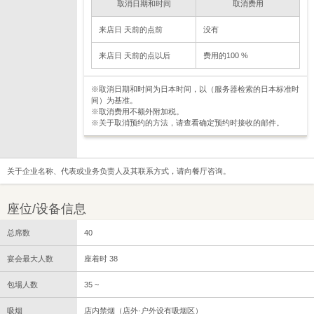
取消日期和时间
取消费用
来店日 天前的点前
没有
来店日 天前的点以后
费用的100 %
※取消日期和时间为日本时间，以（服务器检索的日本标准时
间）为基准。
※取消费用不额外附加税。
※关于取消预约的方法，请查看确定预约时接收的邮件。
关于企业名称、代表或业务负责人及其联系方式，请向餐厅咨询。
座位/设备信息
总席数
40
宴会最大人数
座着时 38
包場人数
35 ~
吸烟
店内禁烟（店外·户外设有吸烟区）