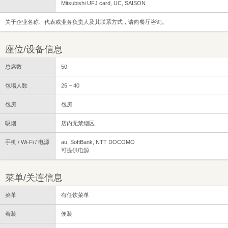
Mitsubishi UFJ card, UC, SAISON
关于企业名称、代表或业务负责人及其联系方式，请向餐厅咨询。
座位/设备信息
总席数
50
包場人数
25 ~ 40
包房
包房
吸烟
店内无禁烟区
手机 / Wi-Fi / 电源
au, SoftBank, NTT DOCOMO
可提供电源
菜单/关连信息
菜单
有任饮菜单
着装
便装