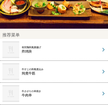
推荐菜单
有田鶏和風唐揚げ
炸鸡块
牛すじの和風煮込み
炖煮牛筋
牛さがりの串焼き
牛肉串