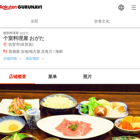
全部
饮食文化
個室料理屋 おがた
个室料理屋 おがた
佐贺市(佐贺县)
居酒屋,当地/地方菜,生鱼片 / 海鲜
店铺详细
感染预防
店铺概要
菜单
照片