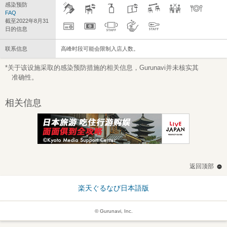
感染预防
FAQ
截至2022年8月31
日的信息
联系信息
高峰时段可能会限制入店人数。
*关于该设施采取的感染预防措施的相关信息，Gurunavi并未核实其
准确性。
相关信息
返回顶部
楽天ぐるなび日本語版
© Gurunavi, Inc.