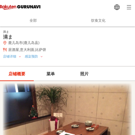
全部
饮食文化
満ま
满ま
鹿儿岛市(鹿儿岛县)
居酒屋,意大利面,比萨饼
店铺详细
感染预防
店铺概要
菜单
照片