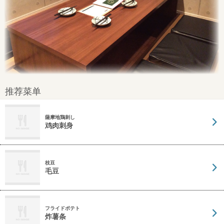
推荐菜单
薩摩地鶏刺し
鸡肉刺身
枝豆
毛豆
フライドポテト
炸薯条