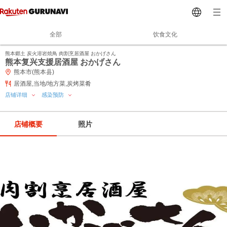
全部
饮食文化
熊本郷土 炭火溶岩焼鳥 肉割烹居酒屋 おかげさん
熊本复兴支援居酒屋 おかげさん
熊本市(熊本县)
居酒屋,当地/地方菜,炭烤菜肴
店铺详细
感染预防
店铺概要
照片