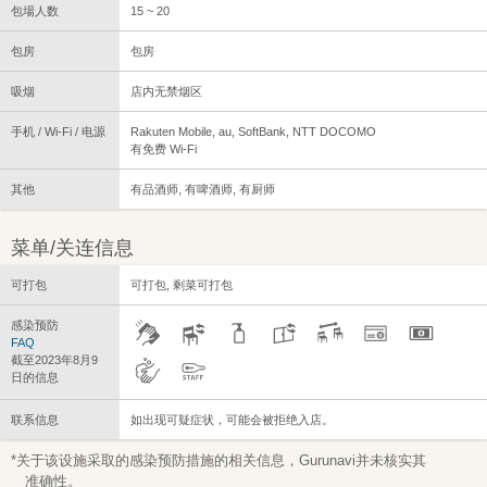
包場人数
15 ~ 20
包房
包房
吸烟
店内无禁烟区
手机 / Wi-Fi / 电源
Rakuten Mobile, au, SoftBank, NTT DOCOMO
有免费 Wi-Fi
其他
有品酒师, 有啤酒师, 有厨师
菜单/关连信息
可打包
可打包, 剩菜可打包
感染预防
FAQ
截至2023年8月9
日的信息
联系信息
如出现可疑症状，可能会被拒绝入店。
*关于该设施采取的感染预防措施的相关信息，Gurunavi并未核实其
准确性。