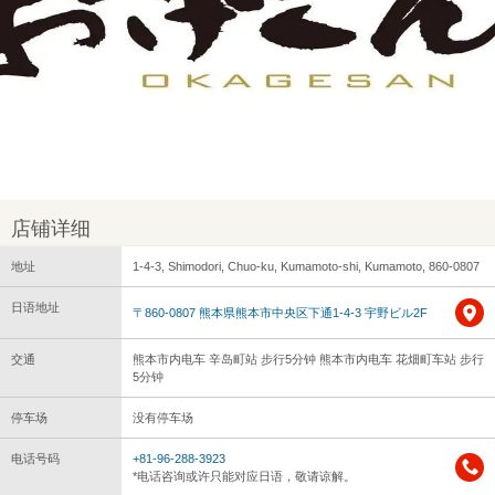
店铺详细
地址
1-4-3, Shimodori, Chuo-ku, Kumamoto-shi, Kumamoto, 860-0807
日语地址
〒860-0807 熊本県熊本市中央区下通1-4-3 宇野ビル2F
交通
熊本市内电车 辛岛町站 步行5分钟 熊本市内电车 花畑町车站 步行
5分钟
停车场
没有停车场
电话号码
+81-96-288-3923
*电话咨询或许只能对应日语，敬请谅解。