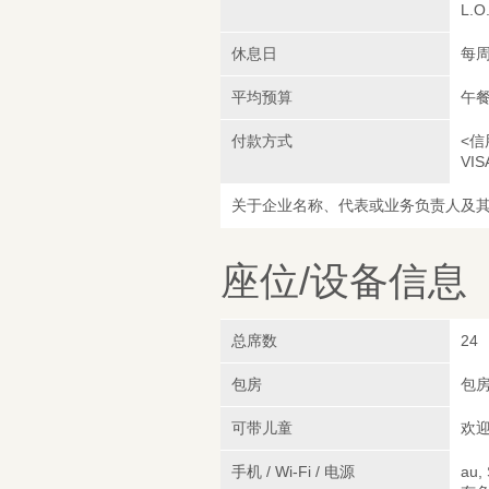
L.O
休息日
每
平均预算
午餐
付款方式
<信
VIS
关于企业名称、代表或业务负责人及
座位/设备信息
总席数
24
包房
包
可带儿童
欢
手机 / Wi-Fi / 电源
au,