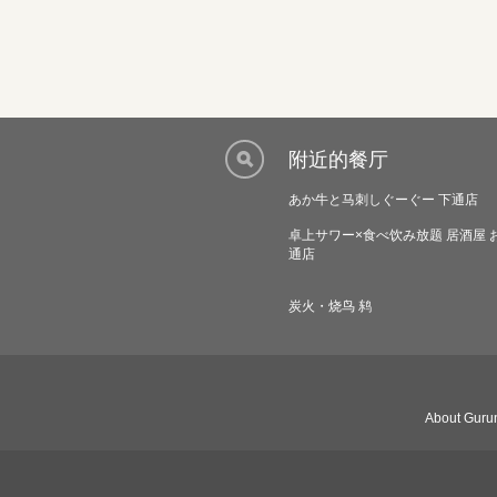
附近的餐厅
あか牛と马刺しぐーぐー 下通店
卓上サワー×食べ饮み放题 居酒屋 
通店
炭火・烧鸟 鸫
About Gurun