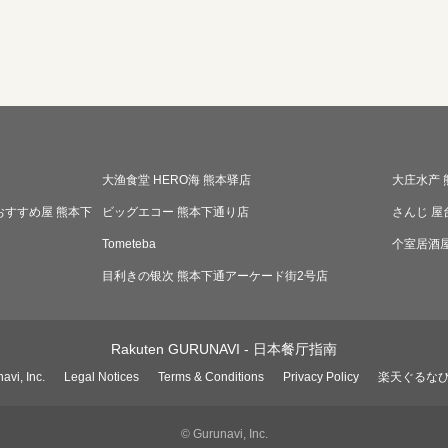
大渔食堂 HERO海 熊本驿店
大庄水产 
おすすめ屋 熊本下
ビッグエコー 熊本下通り店
さんじ 屋
Tometeba
个室居酒屋
目利きの银次 熊本下通アーケード街2号店
Rakuten GURUNAVI - 日本餐厅指南
avi, Inc.
Legal Notices
Terms & Conditions
Privacy Policy
楽天ぐるな
© Gurunavi, Inc.