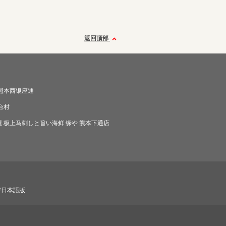
返回顶部
熊本西银座通
台村
 极上马刺しと旨い海鲜 缘や 熊本下通店
び日本語版