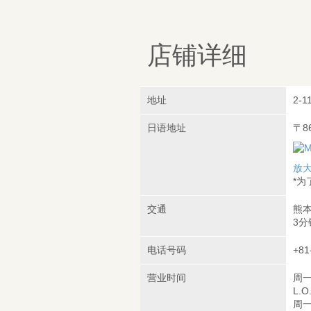
店铺详细
地址
2-1
日语地址
〒8
放
*
交通
熊本
3分
电话号码
+81
营业时间
周一
L.O
周一