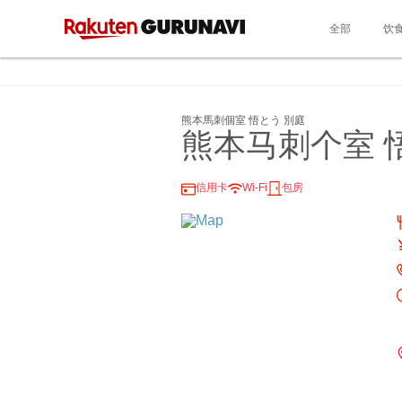
全部
饮
熊本馬刺個室 悟とう 別庭
熊本马刺个室 
信用卡
Wi-Fi
包房