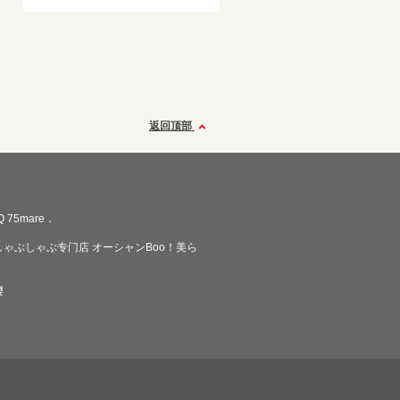
返回顶部
 75mare．
ゃぶしゃぶ专门店 オーシャンBoo！美ら
樱