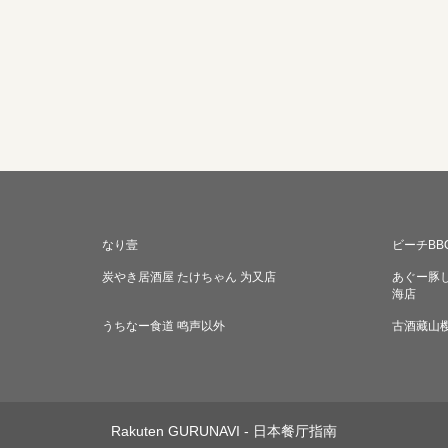
なり壹
ビーチBBQ
炭やき居酒屋 たけちゃん 为又店
あぐー豚し
海店
うちなー食道 鸣声以外
古酒藏山
Rakuten GURUNAVI - 日本餐厅指南