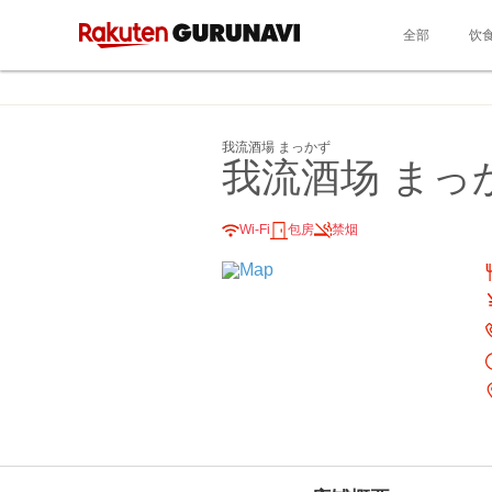
全部
饮
我流酒場 まっかず
我流酒场 まっ
Wi-Fi
包房
禁烟