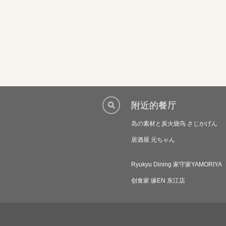
附近的餐厅
岛の素材と炭火烧鸟 さじかげん
居酒屋 元ちゃん
Ryukyu Dining 家守家YAMORIYA
创食家 缘EN 东江店