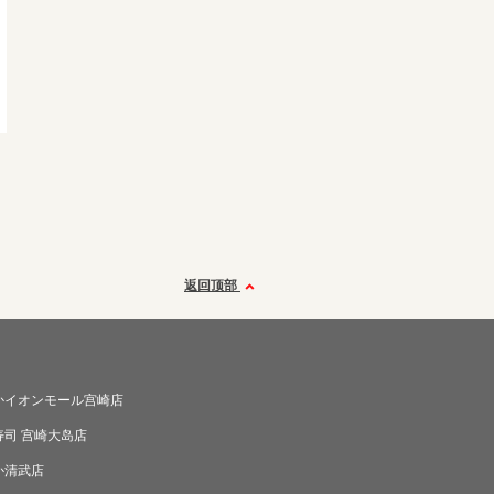
返回顶部
かイオンモール宫崎店
寿司 宫崎大岛店
か清武店