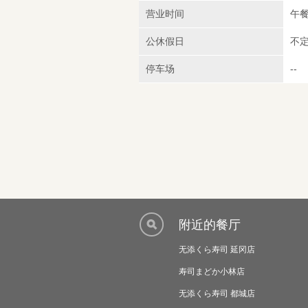
营业时间
午餐：
公休假日
不
停车场
--
附近的餐厅
无添くら寿司 延冈店
寿司まどか小林店
无添くら寿司 都城店