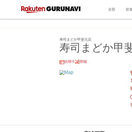
全部
饮
寿司まどか甲斐元店
寿司まどか甲
信用卡
禁烟