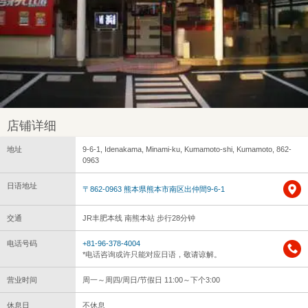
店铺详细
地址
9-6-1, Idenakama, Minami-ku, Kumamoto-shi, Kumamoto, 862-
0963
日语地址
〒862-0963 熊本県熊本市南区出仲間9-6-1
交通
JR丰肥本线 南熊本站 步行28分钟
电话号码
+81-96-378-4004
*电话咨询或许只能对应日语，敬请谅解。
营业时间
周一～周四/周日/节假日 11:00～下个3:00
休息日
不休息