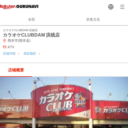
全部
饮食文化
カラオケCLUBDAM 浜線店
カラオケCLUBDAM 滨线店
熊本市(熊本县)
KTV
店铺详细
感染预防
店铺概要