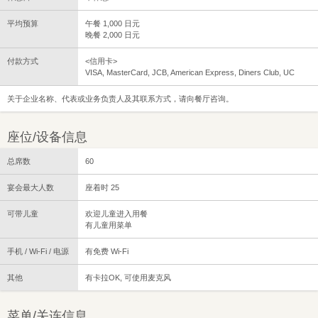
平均预算
午餐 1,000 日元
晚餐 2,000 日元
付款方式
<信用卡>
VISA, MasterCard, JCB, American Express, Diners Club, UC
关于企业名称、代表或业务负责人及其联系方式，请向餐厅咨询。
座位/设备信息
总席数
60
宴会最大人数
座着时 25
可带儿童
欢迎儿童进入用餐
有儿童用菜单
手机 / Wi-Fi / 电源
有免费 Wi-Fi
其他
有卡拉OK, 可使用麦克风
菜单/关连信息