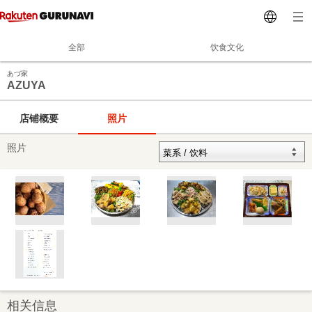
全部
饮食文化
あづ家
AZUYA
店铺概要
照片
照片
相关信息