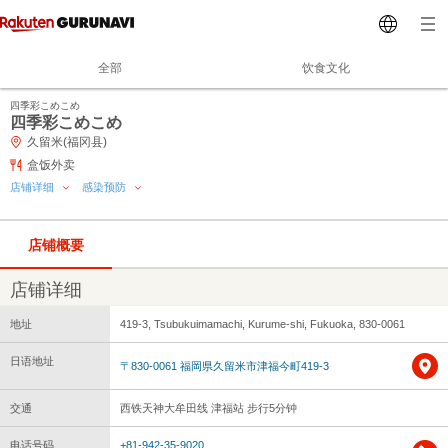
全部
饮食文化
四季彩こめこめ
四季彩こめこめ
久留米(福冈县)
盒饭外卖
店铺详细
感染预防
店铺概要
店铺详细
地址
419-3, Tsubukuimamachi, Kurume-shi, Fukuoka, 830-0061
日语地址
〒830-0061 福岡県久留米市津福今町419-3
交通
西铁天神大牟田线 津福站 步行5分钟
电话号码
+81-942-35-9020