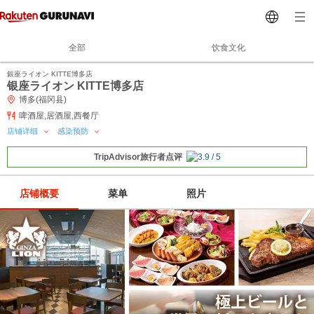
全部
饮食文化
銀座ライオン KITTE博多店
银座ライオン KITTE博多店
博多(福冈县)
啤酒屋,居酒屋,西餐厅
店铺详细
感染预防
TripAdvisor旅行者点评
店铺概要
菜单
照片