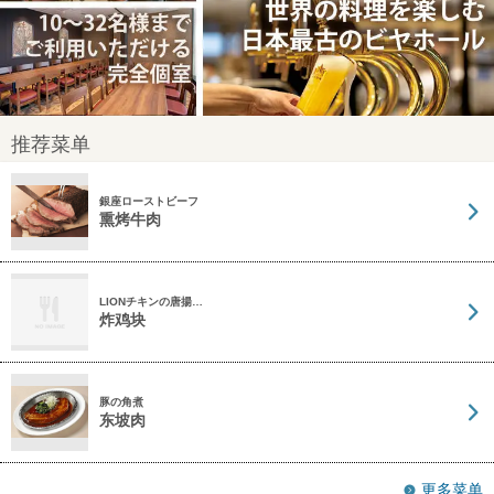
推荐菜单
銀座ローストビーフ
熏烤牛肉
LIONチキンの唐揚…
炸鸡块
豚の角煮
东坡肉
更多菜单