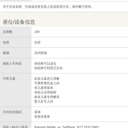
关于企业名称、代表或业务负责人及其联系方式，请向餐厅咨询。
座位/设备信息
总席数
108
包房
包房
吸烟
店内禁烟
残疾人可对应
坐轮椅可以进去
坐轮椅可利用卫生间
可带儿童
欢迎儿童进入用餐
可携带离乳食入内
有儿童用菜单
有幼儿专用座椅
备有儿童专用餐具
婴儿车可入内
可对应外国语
菜单:
有英语菜单
手机 / Wi-Fi / 电源
Rakuten Mobile, au, SoftBank, NTT DOCOMO