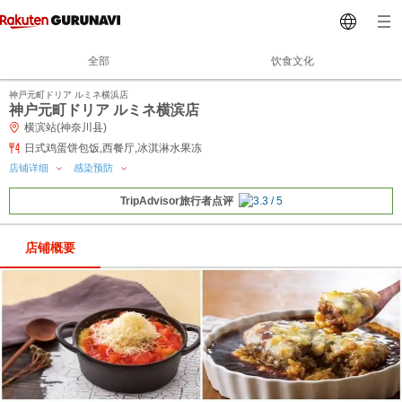
全部
饮食文化
神戸元町ドリア ルミネ横浜店
神户元町ドリア ルミネ横滨店
横滨站(神奈川县)
日式鸡蛋饼包饭,西餐厅,冰淇淋水果冻
店铺详细
感染预防
TripAdvisor旅行者点评
店铺概要