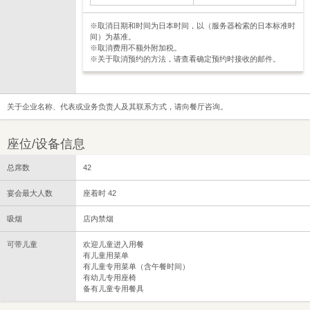
※取消日期和时间为日本时间，以（服务器检索的日本标准时
间）为基准。
※取消费用不额外附加税。
※关于取消预约的方法，请查看确定预约时接收的邮件。
关于企业名称、代表或业务负责人及其联系方式，请向餐厅咨询。
座位/设备信息
总席数
42
宴会最大人数
座着时 42
吸烟
店内禁烟
可带儿童
欢迎儿童进入用餐
有儿童用菜单
有儿童专用菜单（含午餐时间）
有幼儿专用座椅
备有儿童专用餐具