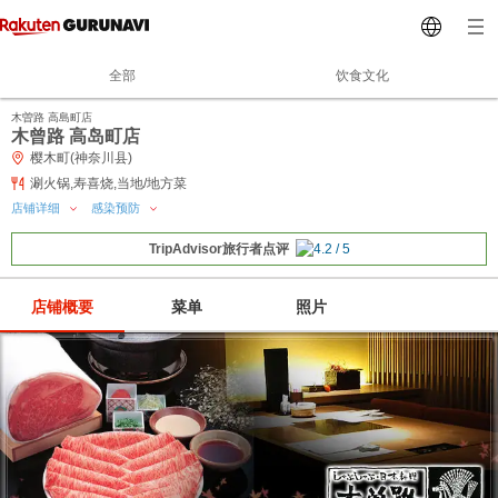
全部
饮食文化
木曽路 高島町店
木曾路 高岛町店
樱木町(神奈川县)
涮火锅,寿喜烧,当地/地方菜
店铺详细
感染预防
TripAdvisor旅行者点评
店铺概要
菜单
照片