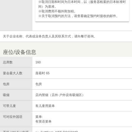
※取消日期和时间为日本时间，以（服务器检索的日本标准时
间）为基准。
※取消费用不额外附加税。
※关于取消预约的方法，请查看确定预约时接收的邮件。
关于企业名称、代表或业务负责人及其联系方式，请向餐厅咨询。
座位/设备信息
总席数
160
宴会最大人数
座着时 65
包房
包房
吸烟
店内禁烟（店外·户外设有吸烟区）
可带儿童
有儿童用菜单
可对应外国语
菜单:
有英语菜单