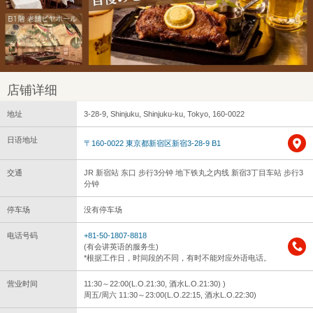
店铺详细
地址
3-28-9, Shinjuku, Shinjuku-ku, Tokyo, 160-0022
日语地址
〒160-0022 東京都新宿区新宿3-28-9 B1
交通
JR 新宿站 东口 步行3分钟 地下铁丸之内线 新宿3丁目车站 步行3
分钟
停车场
没有停车场
电话号码
+81-50-1807-8818
(有会讲英语的服务生)
*根据工作日，时间段的不同，有时不能对应外语电话。
营业时间
11:30～22:00(L.O.21:30, 酒水L.O.21:30) )
周五/周六 11:30～23:00(L.O.22:15, 酒水L.O.22:30)