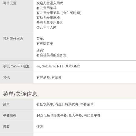
可带儿童
欢迎儿童进入用餐
有儿童用菜单
有儿童专用菜单（含午餐时间）
有幼儿专用座椅
备有儿童专用餐具
婴儿车可入内
可对应外国语
菜单:
有英语菜单
店员:
有会讲英语的服务生
手机 / Wi-Fi / 电源
au, SoftBank, NTT DOCOMO
其他
有啤酒师, 有厨师
菜单/关连信息
菜单
有任饮菜单, 有生日特别优惠, 午餐菜单
午餐服务
14点以后也提供午餐, 量大午餐, 有限量午餐
着装
便装