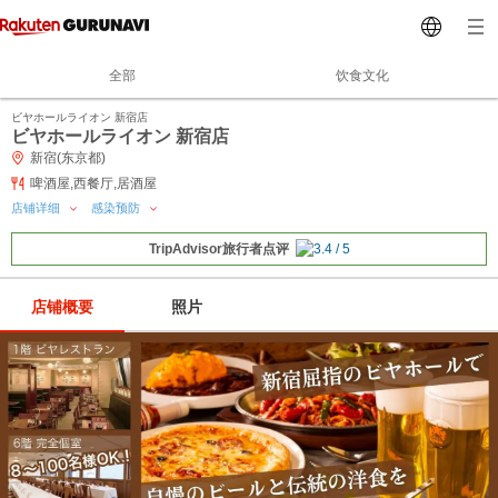
全部
饮食文化
ビヤホールライオン 新宿店
ビヤホールライオン 新宿店
新宿(东京都)
啤酒屋,西餐厅,居酒屋
店铺详细
感染预防
TripAdvisor旅行者点评
店铺概要
照片