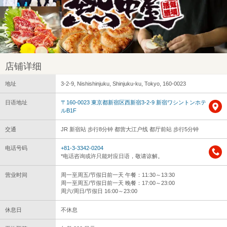
店铺详细
地址
3-2-9, Nishishinjuku, Shinjuku-ku, Tokyo, 160-0023
日语地址
〒160-0023 東京都新宿区西新宿3-2-9 新宿ワシントンホテ
ルB1F
交通
JR 新宿站 步行8分钟 都营大江户线 都厅前站 步行5分钟
电话号码
+81-3-3342-0204
*电话咨询或许只能对应日语，敬请谅解。
营业时间
周一至周五/节假日前一天 午餐：11:30～13:30
周一至周五/节假日前一天 晚餐：17:00～23:00
周六/周日/节假日 16:00～23:00
休息日
不休息