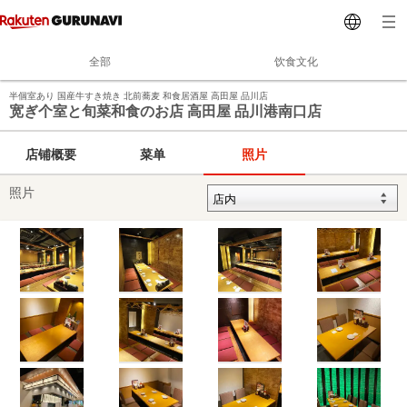
全部
饮食文化
半個室あり 国産牛すき焼き 北前蕎麦 和食居酒屋 高田屋 品川店
宽ぎ个室と旬菜和食のお店 高田屋 品川港南口店
店铺概要
菜单
照片
照片