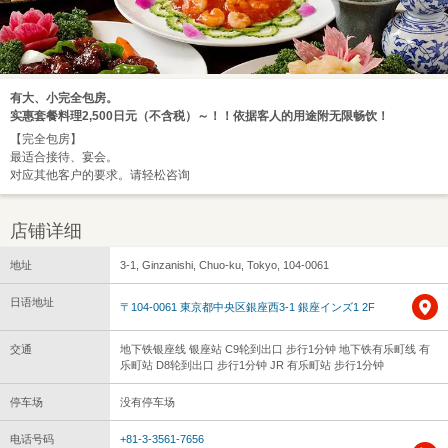
有大、小完全包房。
实惠套餐料理2,500日元（不含税）～！！依据客人的用途附无限畅饮！
【完全包房】
最适合接待、宴会。
对应其他客户的要求。请轻松咨询
店铺详细
地址
3-1, Ginzanishi, Chuo-ku, Tokyo, 104-0061
日语地址
〒104-0061 東京都中央区銀座西3-1 銀座インズ1 2F
交通
地下铁银座线 银座站 C9轮到出口 步行1分钟 地下铁有乐町线 有
乐町站 D8轮到出口 步行1分钟 JR 有乐町站 步行1分钟
停车场
没有停车场
电话号码
+81-3-3561-7656