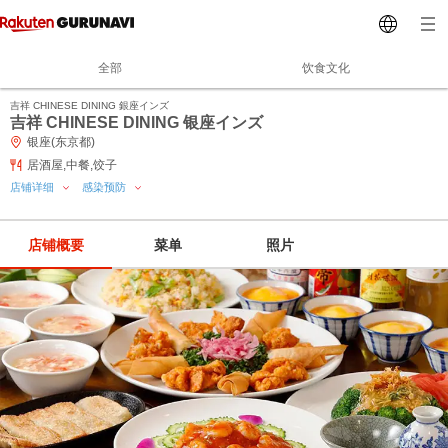
全部
饮食文化
吉祥 CHINESE DINING 銀座インズ
吉祥 CHINESE DINING 银座インズ
银座(东京都)
居酒屋,中餐,饺子
店铺详细
感染预防
店铺概要
菜单
照片