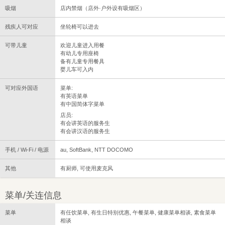
吸烟
店内禁烟（店外·户外设有吸烟区）
残疾人可对应
坐轮椅可以进去
可带儿童
欢迎儿童进入用餐
有幼儿专用座椅
备有儿童专用餐具
婴儿车可入内
可对应外国语
菜单:
有英语菜单
有中国简体字菜单
店员:
有会讲英语的服务生
有会讲汉语的服务生
手机 / Wi-Fi / 电源
au, SoftBank, NTT DOCOMO
其他
有厨师, 可使用麦克风
菜单/关连信息
菜单
有任饮菜单, 有生日特别优惠, 午餐菜单, 健康菜单相谈, 素食菜单
相谈