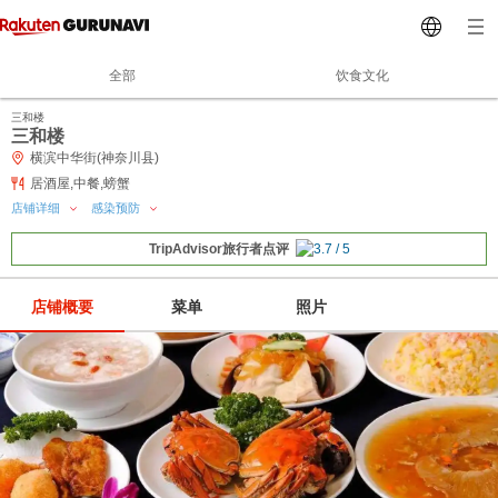
全部
饮食文化
三和楼
三和楼
横滨中华街(神奈川县)
居酒屋,中餐,螃蟹
店铺详细
感染预防
TripAdvisor旅行者点评
店铺概要
菜单
照片