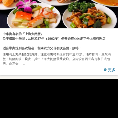
中华街有名的『上海大闸蟹』
位于横滨中华街，从昭和37年（1962年）便开始营业的老字号上海料理店
适合举办送别会欢迎会・相亲双方父母初次会面・接待！
使用与上海菜相配的海鲜、注重引出材料原有的味道,味淡。油炸排骨・豆鼓清
蟹・炖猪肉块・烧麦・其中上海大闸蟹最受欢迎。店内设有西式客房和日式包
房。欢迎会、
更多