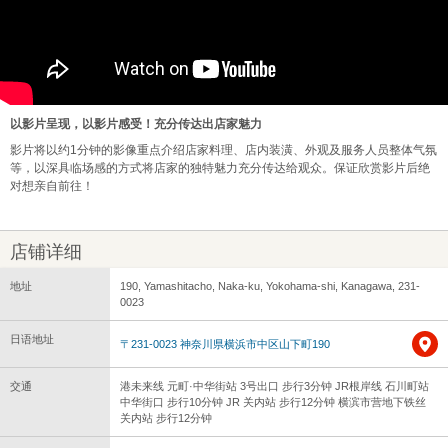
以影片呈现，以影片感受！充分传达出店家魅力
影片将以约1分钟的影像重点介绍店家料理、店内装潢、外观及服务人员整体气氛
等，以深具临场感的方式将店家的独特魅力充分传达给观众。保证欣赏影片后绝
对想亲自前往！
店铺详细
地址
190, Yamashitacho, Naka-ku, Yokohama-shi, Kanagawa, 231-
0023
日语地址
〒231-0023 神奈川県横浜市中区山下町190
交通
港未来线 元町·中华街站 3号出口 步行3分钟 JR根岸线 石川町站
中华街口 步行10分钟 JR 关内站 步行12分钟 横滨市营地下铁丝
关内站 步行12分钟