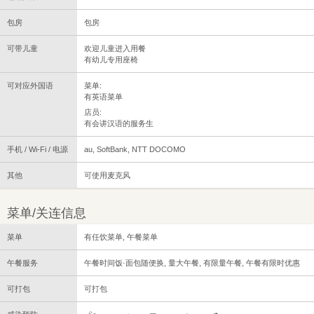
包房
包房
可带儿童
欢迎儿童进入用餐
有幼儿专用座椅
可对应外国语
菜单:
有英语菜单
店员:
有会讲汉语的服务生
手机 / Wi-Fi / 电源
au, SoftBank, NTT DOCOMO
其他
可使用麦克风
菜单/关连信息
菜单
有任饮菜单, 午餐菜单
午餐服务
午餐时间饭·面包随便换, 量大午餐, 有限量午餐, 午餐有限时优惠
可打包
可打包