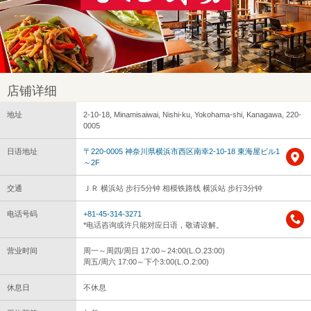
店铺详细
地址
2-10-18, Minamisaiwai, Nishi-ku, Yokohama-shi, Kanagawa, 220-
0005
日语地址
〒220-0005 神奈川県横浜市西区南幸2-10-18 東海屋ビル1
～2F
交通
ＪＲ 横浜站 步行5分钟 相模铁路线 横浜站 步行3分钟
电话号码
+81-45-314-3271
*电话咨询或许只能对应日语，敬请谅解。
营业时间
周一～周四/周日 17:00～24:00(L.O.23:00)
周五/周六 17:00～下个3:00(L.O.2:00)
休息日
不休息