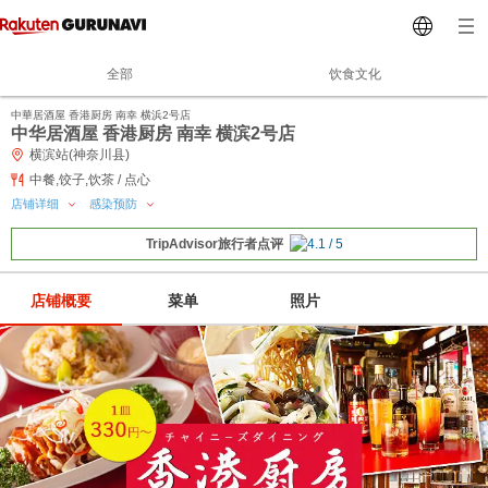
全部
饮食文化
中華居酒屋 香港厨房 南幸 横浜2号店
中华居酒屋 香港厨房 南幸 横滨2号店
横滨站(神奈川县)
中餐,饺子,饮茶 / 点心
店铺详细
感染预防
TripAdvisor旅行者点评
店铺概要
菜单
照片