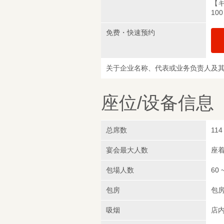
【
10
免费・快速预约
关于企业名称、代表或业务负责人及
座位/设备信息
总席数
114
宴会最大人数
座着
包場人数
60 
包房
包
吸烟
店