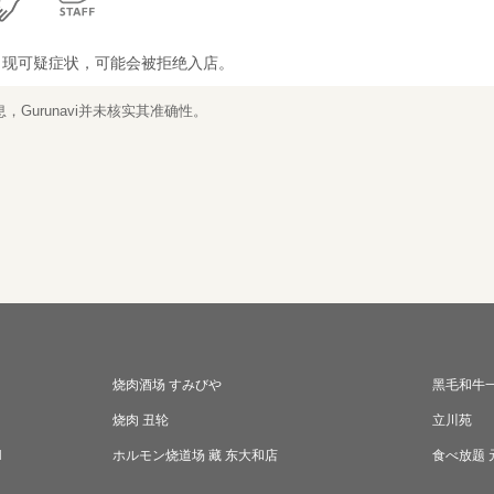
出现可疑症状，可能会被拒绝入店。
Gurunavi并未核实其准确性。
烧肉酒场 すみびや
黑毛和牛一
烧肉 丑轮
立川苑
N
ホルモン烧道场 藏 东大和店
食べ放题 