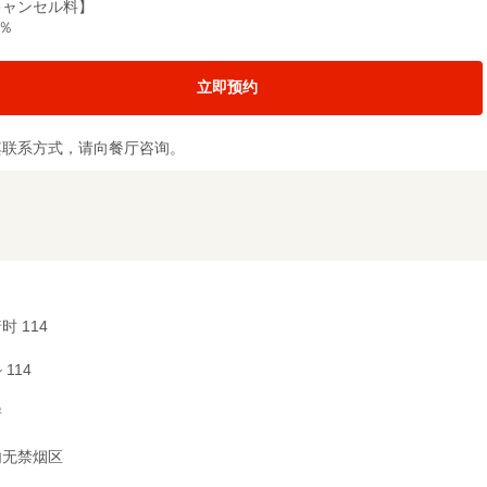
キャンセル料】
0％
立即预约
其联系方式，请向餐厅咨询。
时 114
~ 114
房
内无禁烟区