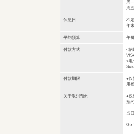
周一～
周五/
休息日
不
年末
平均预算
午餐
付款方式
<信
VIS
<电
Sui
付款期限
●仅
用
关于取消预约
●仅
预
当
Go