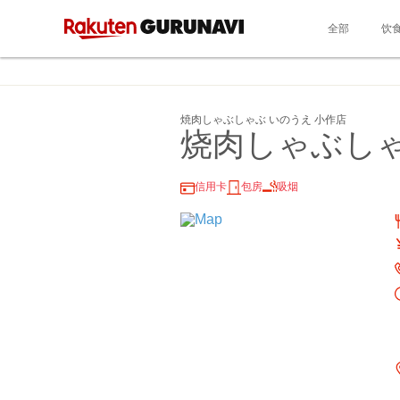
全部
饮
焼肉しゃぶしゃぶ いのうえ 小作店
烧肉しゃぶしゃ
信用卡
包房
吸烟