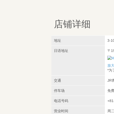
店铺详细
地址
3-1
日语地址
〒1
放
*
交通
JR
停车场
免
电话号码
+81
营业时间
周二