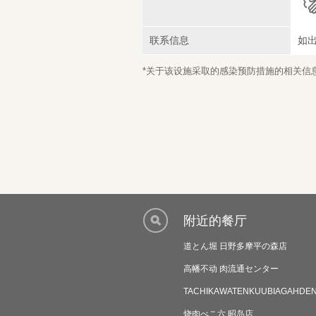
联系信息
如
*关于该设施采取的感染预防措施的相关信息，
附近的餐厅
道とん堀 日野多摩平の森店
高幡不动 肉流通センター
TACHIKAWATENKUUBIAGAHDE
烧肉べこ六 昭岛店