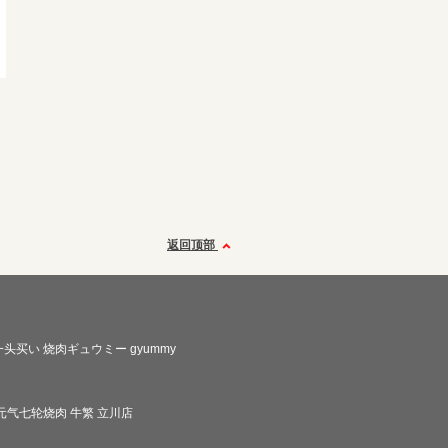
返回顶部
头买い 烧肉ギュウミー gyummy
元气七轮烧肉 牛繁 立川店