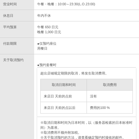
营业时间
午餐・晚餐：10:00～23:30(L.O.23:00)
休息日
年内不休
平均预算
午餐 650 日元
晚餐 1,000 日元
付款期限
●仅预约座位
用餐日
关于取消预约
●预约套餐时
超出店铺规定期限的取消，将发生取消费用。
取消日期和时间
取消费用
来店日 天前的点前
没有
来店日 天前的点以后
费用的100 %
※取消日期和时间为日本时间，以（服务器检索的日本标准时
间）为基准。
※取消费用不额外附加税。
※关于取消预约的方法，请查看确定预约时接收的邮件。