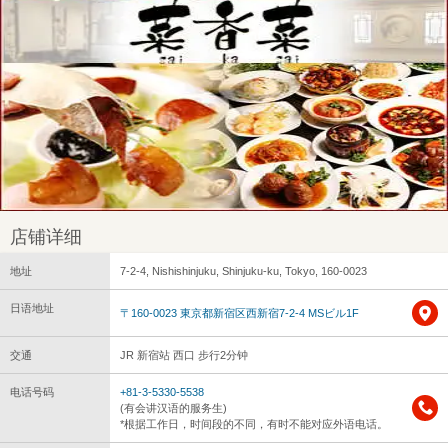
店铺详细
地址
7-2-4, Nishishinjuku, Shinjuku-ku, Tokyo, 160-0023
日语地址
〒160-0023 東京都新宿区西新宿7-2-4 MSビル1F
交通
JR 新宿站 西口 步行2分钟
电话号码
+81-3-5330-5538
(有会讲汉语的服务生)
*根据工作日，时间段的不同，有时不能对应外语电话。