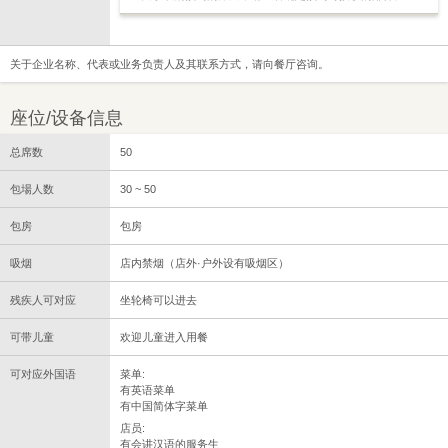
关于企业名称、代表或业务负责人及其联系方式，请向餐厅咨询。
座位/设备信息
总席数
50
包場人数
30 ~ 50
包房
包房
吸烟
店内禁烟（店外·户外设有吸烟区）
残疾人可对应
坐轮椅可以进去
可带儿童
欢迎儿童进入用餐
可对应外国语
菜单:
有英语菜单
有中国简体字菜单
店员:
有会讲汉语的服务生