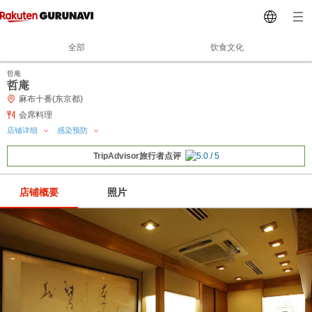
全部
饮食文化
哲庵
哲庵
麻布十番(东京都)
会席料理
店铺详细
感染预防
TripAdvisor旅行者点评
店铺概要
照片