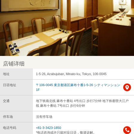
店铺详细
地址
1-5-26, Azabujuban, Minato-ku, Tokyo, 106-0045
日语地址
〒106-0045 東京都港区麻布十番1-5-26 シティマンション
1F
交通
地下铁南北线 麻布十番站 4号出口 步行7分钟 地下铁都营大江户
线 麻布十番站 7号出口 步行6分钟
停车场
没有停车场
电话号码
+81-3-3423-1850
*电话咨询或许只能对应日语，敬请谅解。