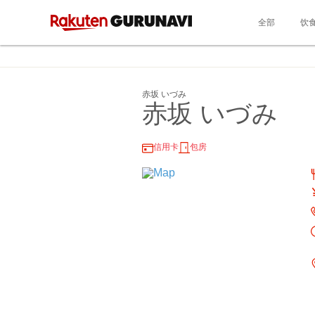
全部
饮
赤坂 いづみ
赤坂 いづみ
信用卡
包房