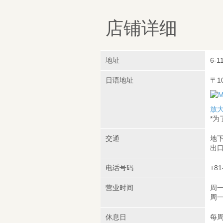
店铺详细
地址
6-1
日语地址
〒1
放
*
交通
地下
出口
电话号码
+81
营业时间
周一
周一至
休息日
每周