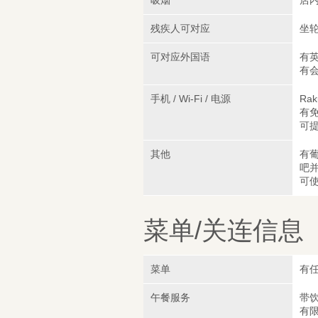
吸烟
店
残疾人可对应
坐
可对应外国语
有
有
手机 / Wi-Fi / 电源
Rak
有免
可
其他
有葡
吧
可使
菜单/关连信息
菜单
有任
午餐服务
带饮
有