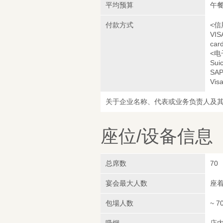
平均预算
午餐
付款方式
<信
VIS
car
<电
Sui
SAP
Visa
关于企业名称、代表或业务负责人及
座位/设备信息
总席数
70
宴会最大人数
座着
包場人数
~ 7