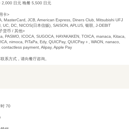
 2,000 日元 晚餐 5,500 日元
用卡>
A, MasterCard, JCB, American Express, Diners Club, Mitsubishi UFJ
d, UC, DC, NICOS(日本信贩), SAISON, APLUS, 银联, J-DEBIT
子货币 / 其他>
ca, PASMO, ICOCA, SUGOCA, HAYAKAKEN, TOICA, manaca, Kitaca,
ICA, nimoca, PiTaPa, Edy, QUICPay, QUICPay＋, WAON, nanaco,
 contactless payment, Alipay, Apple Pay
其联系方式，请向餐厅咨询。
时 70
0