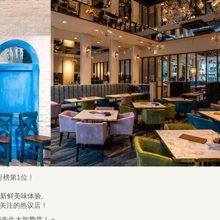
行榜第1位！
的新鲜美味体验。
人关注的热议店！
&德先生大加赞赏！＝