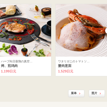
ハーブ向日葵鶏の真空…
ワタリガニのトマトソ…
烤、煎鸡肉
蟹肉意面
1,199日元
1,529日元
菜单
照片