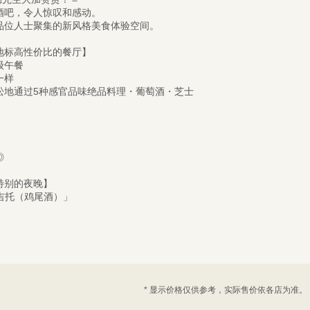
酒吧，令人惊叹和感动。
品位人士聚集的新风格美食体验空间。
地标高性价比的餐厅】
级午餐
一样
松地通过5种感官品味绝品料理・葡萄酒・芝士
◎
特别的夜晚】
莫吉托（鸡尾酒）」
* 显示价格仅供参考，实际售价依各店为准。