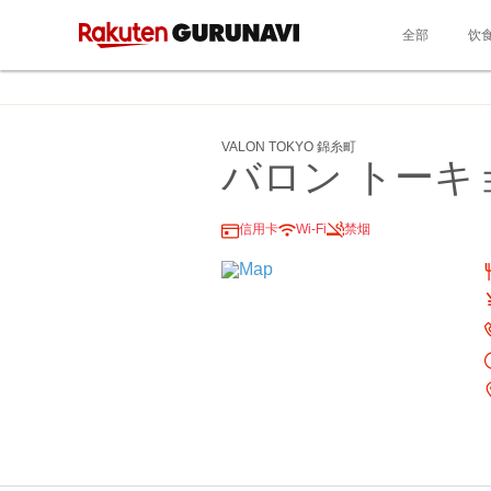
全部
饮
VALON TOKYO 錦糸町
バロン トーキョ
信用卡
Wi-Fi
禁烟