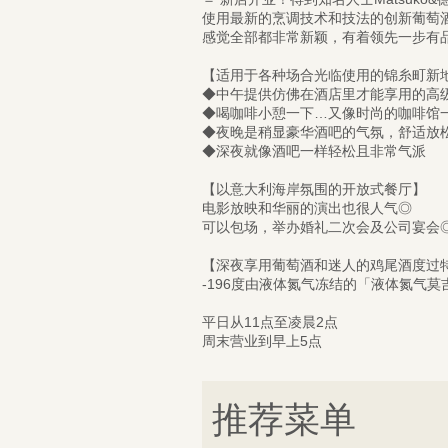
使用最新的烹调技术和技法的创新葡萄
感觉全部都非常新颖，有着领先一步有
【适用于各种场合光临使用的锦糸町新
◆中午提供仿佛在酒店里才能享用的高
◆喝咖啡小憩一下…又像时尚的咖啡馆
◆夜晚是稍显豪华酒吧的气氛，舒适放
◆深夜就像酒吧一样轻松且非常气派
【以意大利海岸氛围的开放式餐厅】
电影放映和华丽的演出也很人气◎
可以包场，举办婚礼二次会及公司宴会
【深夜享用葡萄酒和迷人的鸡尾酒度过
-196度由液体氮气冻结的「液体氮气
平日从11点至凌晨2点
周末营业到早上5点
推荐菜单