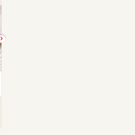
ピクルス
ガストロノミーミスト…
西式咸菜
开胃菜
550日元
1,419日元