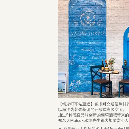
【锦糸町车站至近】锦糸町交通便利排
以海洋为装饰基调的开放式高级空间。
通过5种感官品味创新的葡萄酒吧带来
知名人Matsuko&德先生都大加赞赏令
＝ 新店开业！得到知名人士Matsuko