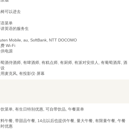
内禁烟
轮椅可以进去
英语菜单
会讲英语的服务生
uten Mobile, au, SoftBank, NTT DOCOMO
费 Wi-Fi
提供电源
萄酒侍酒师, 有啤酒师, 有糕点师, 有厨师, 有派对安排人, 有葡萄酒库, 酒
并设
用麦克风, 有投影仪·屏幕
饮菜单, 有生日特别优惠, 可自带饮品, 午餐菜单
料午餐, 带甜品午餐, 14点以后也提供午餐, 量大午餐, 有限量午餐, 午餐
限时优惠