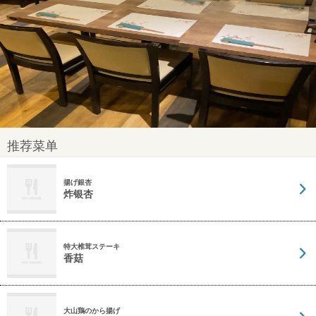
推荐菜单
揚げ銀杏
炸银杏
特大椎茸ステーキ
香菇
大山鶏のから揚げ