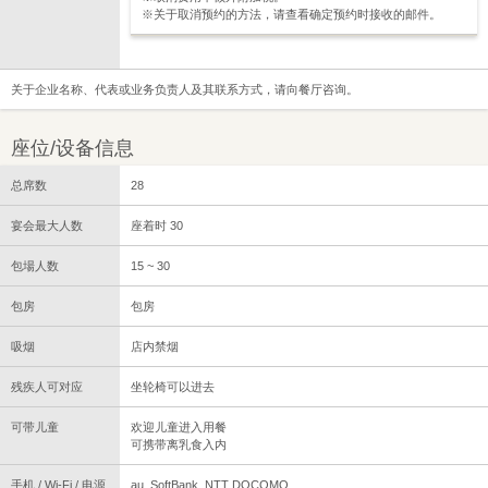
※关于取消预约的方法，请查看确定预约时接收的邮件。
关于企业名称、代表或业务负责人及其联系方式，请向餐厅咨询。
座位/设备信息
总席数
28
宴会最大人数
座着时 30
包場人数
15 ~ 30
包房
包房
吸烟
店内禁烟
残疾人可对应
坐轮椅可以进去
可带儿童
欢迎儿童进入用餐
可携带离乳食入内
手机 / Wi-Fi / 电源
au, SoftBank, NTT DOCOMO