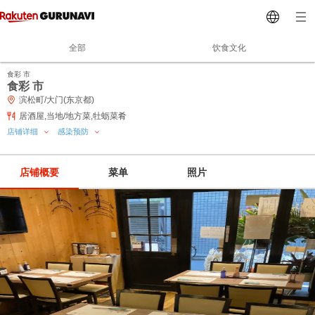
全部
饮食文化
食彩 市
食彩 市
滨松町/大门(东京都)
居酒屋,当地/地方菜,牡蛎菜肴
店铺详细
感染预防
店铺概要
菜单
照片