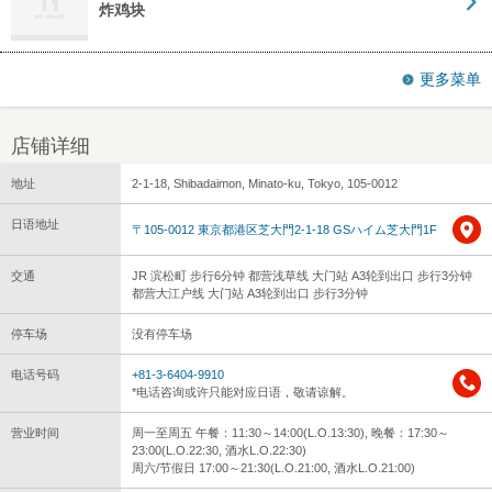
炸鸡块
更多菜单
店铺详细
地址
2-1-18, Shibadaimon, Minato-ku, Tokyo, 105-0012
日语地址
〒105-0012 東京都港区芝大門2-1-18 GSハイム芝大門1F
交通
JR 滨松町 步行6分钟 都营浅草线 大门站 A3轮到出口 步行3分钟
都营大江户线 大门站 A3轮到出口 步行3分钟
停车场
没有停车场
电话号码
+81-3-6404-9910
*电话咨询或许只能对应日语，敬请谅解。
营业时间
周一至周五 午餐：11:30～14:00(L.O.13:30), 晚餐：17:30～
23:00(L.O.22:30, 酒水L.O.22:30)
周六/节假日 17:00～21:30(L.O.21:00, 酒水L.O.21:00)