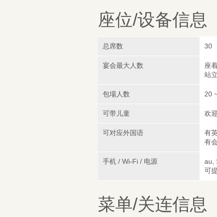
座位/设备信息
总席数
30
宴会最大人数
座着
站立
包場人数
20 
可带儿童
欢
可对应外国语
有
有
手机 / Wi-Fi / 电源
au,
可
菜单/关连信息