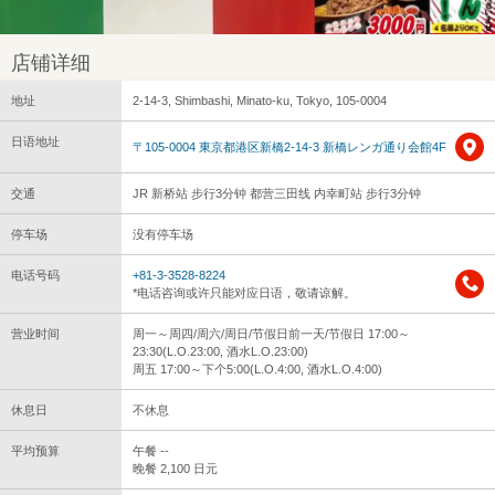
店铺详细
地址
2-14-3, Shimbashi, Minato-ku, Tokyo, 105-0004
日语地址
〒105-0004 東京都港区新橋2-14-3 新橋レンガ通り会館4F
交通
JR 新桥站 步行3分钟 都营三田线 内幸町站 步行3分钟
停车场
没有停车场
电话号码
+81-3-3528-8224
*电话咨询或许只能对应日语，敬请谅解。
营业时间
周一～周四/周六/周日/节假日前一天/节假日 17:00～
23:30(L.O.23:00, 酒水L.O.23:00)
周五 17:00～下个5:00(L.O.4:00, 酒水L.O.4:00)
休息日
不休息
平均预算
午餐 --
晚餐 2,100 日元