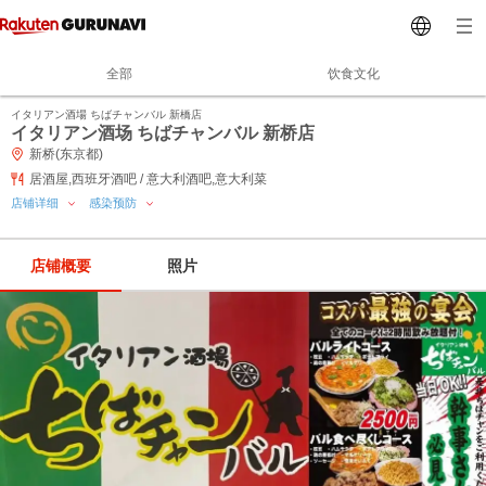
全部
饮食文化
イタリアン酒場 ちばチャンバル 新橋店
イタリアン酒场 ちばチャンバル 新桥店
新桥(东京都)
居酒屋,西班牙酒吧 / 意大利酒吧,意大利菜
店铺详细
感染预防
店铺概要
照片