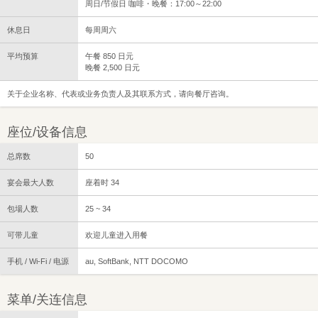
周日/节假日 咖啡・晚餐：17:00～22:00
休息日
每周周六
平均预算
午餐 850 日元
晚餐 2,500 日元
关于企业名称、代表或业务负责人及其联系方式，请向餐厅咨询。
座位/设备信息
总席数
50
宴会最大人数
座着时 34
包場人数
25 ~ 34
可带儿童
欢迎儿童进入用餐
手机 / Wi-Fi / 电源
au, SoftBank, NTT DOCOMO
菜单/关连信息