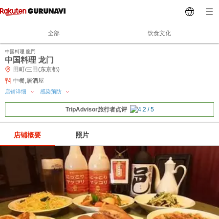
全部
饮食文化
中国料理 龍門
中国料理 龙门
田町/三田(东京都)
中餐,居酒屋
店铺详细
感染预防
TripAdvisor旅行者点评
店铺概要
照片