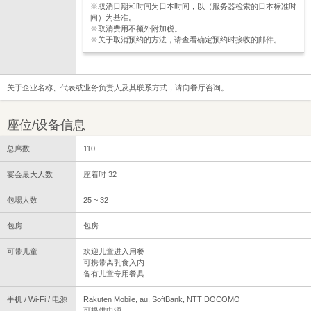
※取消日期和时间为日本时间，以（服务器检索的日本标准时
间）为基准。
※取消费用不额外附加税。
※关于取消预约的方法，请查看确定预约时接收的邮件。
关于企业名称、代表或业务负责人及其联系方式，请向餐厅咨询。
座位/设备信息
总席数
110
宴会最大人数
座着时 32
包場人数
25 ~ 32
包房
包房
可带儿童
欢迎儿童进入用餐
可携带离乳食入内
备有儿童专用餐具
手机 / Wi-Fi / 电源
Rakuten Mobile, au, SoftBank, NTT DOCOMO
可提供电源