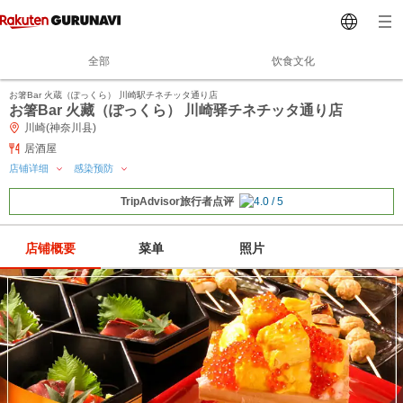
全部
饮食文化
お箸Bar 火蔵（ぽっくら） 川崎駅チネチッタ通り店
お箸Bar 火藏（ぽっくら） 川崎驿チネチッタ通り店
川崎(神奈川县)
居酒屋
店铺详细
感染预防
TripAdvisor旅行者点评
店铺概要
菜单
照片