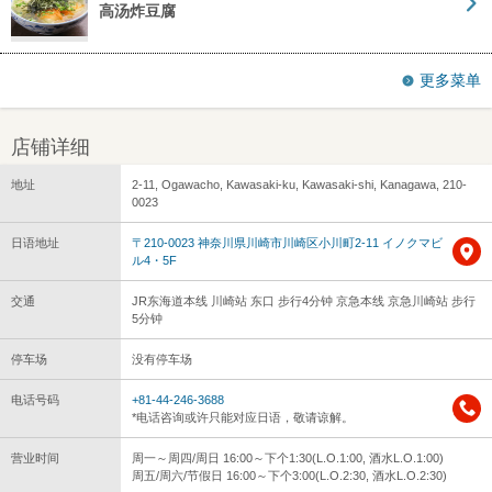
高汤炸豆腐
更多菜单
店铺详细
地址
2-11, Ogawacho, Kawasaki-ku, Kawasaki-shi, Kanagawa, 210-
0023
日语地址
〒210-0023 神奈川県川崎市川崎区小川町2-11 イノクマビ
ル4・5F
交通
JR东海道本线 川崎站 东口 步行4分钟 京急本线 京急川崎站 步行
5分钟
停车场
没有停车场
电话号码
+81-44-246-3688
*电话咨询或许只能对应日语，敬请谅解。
营业时间
周一～周四/周日 16:00～下个1:30(L.O.1:00, 酒水L.O.1:00)
周五/周六/节假日 16:00～下个3:00(L.O.2:30, 酒水L.O.2:30)