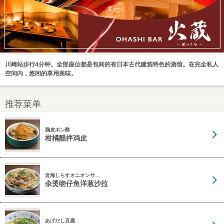
川崎站步行4分钟。全部座位都是包间的有日本古代建筑特色的酒馆。在完全私人
空间内，悠闲的享用美味。
推荐菜单
鶏皮ポン酢
柑橘醋拌鸡皮
近海しらすオニオンサ…
汆烫吻仔鱼洋葱沙拉
あげだし豆腐