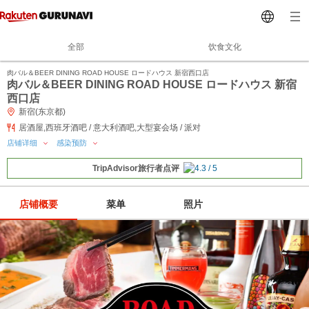
全部
饮食文化
肉バル＆BEER DINING ROAD HOUSE ロードハウス 新宿西口店
肉バル＆BEER DINING ROAD HOUSE ロードハウス 新宿
西口店
新宿(东京都)
居酒屋,西班牙酒吧 / 意大利酒吧,大型宴会场 / 派对
店铺详细
感染预防
TripAdvisor旅行者点评
店铺概要
菜单
照片