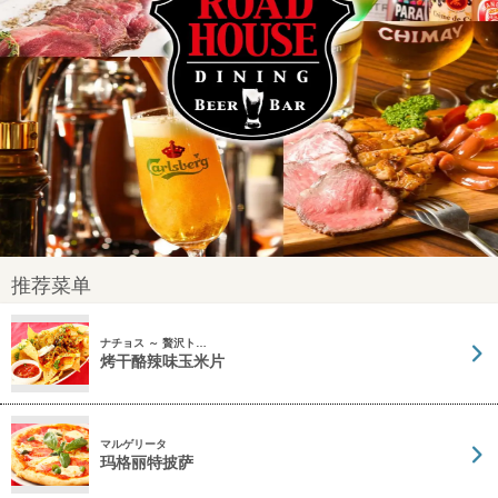
推荐菜单
ナチョス ～ 贅沢ト…
烤干酪辣味玉米片
マルゲリータ
玛格丽特披萨