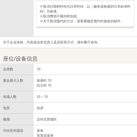
※取消日期和时间为日本时间，以（服务器检索的日本标准时
间）为基准。
※取消费用不额外附加税。
※关于取消预约的方法，请查看确定预约时接收的邮件。
关于企业名称、代表或业务负责人及其联系方式，请向餐厅咨询。
座位/设备信息
总席数
70
宴会最大人数
座着时 70
站立时 75
包場人数
15 ~ 70
包房
包房
吸烟
店内无禁烟区
可对应外国语
菜单:
有英语菜单