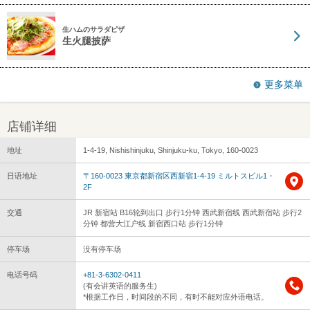
生ハムのサラダピザ
生火腿披萨
更多菜单
店铺详细
地址
1-4-19, Nishishinjuku, Shinjuku-ku, Tokyo, 160-0023
日语地址
〒160-0023 東京都新宿区西新宿1-4-19 ミルトスビル1・
2F
交通
JR 新宿站 B16轮到出口 步行1分钟 西武新宿线 西武新宿站 步行2
分钟 都营大江户线 新宿西口站 步行1分钟
停车场
没有停车场
电话号码
+81-3-6302-0411
(有会讲英语的服务生)
*根据工作日，时间段的不同，有时不能对应外语电话。