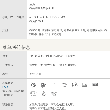
店员:
有会讲英语的服务生
手机 / Wi-Fi / 电源
au, SoftBank, NTT DOCOMO
有免费 Wi-Fi
其他
有啤酒师, 调酒师, 酒吧并设, 可以观看体育比赛, 可使用麦克风, 有
投影仪·屏幕, 欢乐时光优惠
菜单/关连信息
菜单
有任饮菜单, 有生日特别优惠, 午餐菜单
午餐服务
带饮料午餐, 量大午餐, 午餐有限时优惠
着装
便装, 礼服
感染预防
FAQ
截至2021年5月10
日的信息
联系信息
如出现可疑症状，可能会被拒绝入店。
高峰时段可能会限制入店人数。