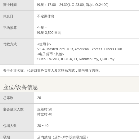
营业时间
晚餐：17:00～24:30(L.O.23:00, 酒水L.O.24:00)
休息日
不定期休息
平均预算
午餐 --
晚餐 3,500 日元
付款方式
<信用卡>
VISA, MasterCard, JCB, American Express, Diners Club
<电子货币 / 其他>
Suica, PASMO, ICOCA, iD, Rakuten Pay, QUICPay
关于企业名称、代表或业务负责人及其联系方式，请向餐厅咨询。
座位/设备信息
总席数
26
宴会最大人数
座着时 28
站立时 40
包場人数
20 ~ 40
吸烟
店内禁烟（店外·户外设有吸烟区）