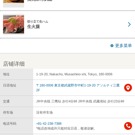
切り立て生ハム
生火腿
更多菜单
店铺详细
地址
1-19-20, Nakacho, Musashino-shi, Tokyo, 180-0006
日语地址
〒180-0006 東京都武蔵野市中町1-19-20 アソルティ三鷹
2F
交通
JR中央线 三鹰站 步行4分钟 JR中央线 武藏境站 步行23分钟
停车场
没有停车场
电话号码
+81-42-238-7388
*电话咨询或许只能对应日语，敬请谅解。