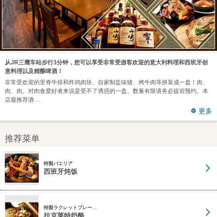
从JR三鹰车站步行3分钟，您可以享受非常受游客欢迎的意大利料理和西班牙创
意料理以及精酿啤酒！
非常受欢迎的里脊牛排和炸鸡肉块、自家制盐味猪、烤牛肉等拼装成一盘！肉、
肉、肉。对肉食爱好者来说是受不了诱惑的一盘。数量有限请务必提前预约。本
店最推荐酒
更多
推荐菜单
特製パエリア
西班牙炖饭
特製ラクレットプレー…
拉克莱特奶酪