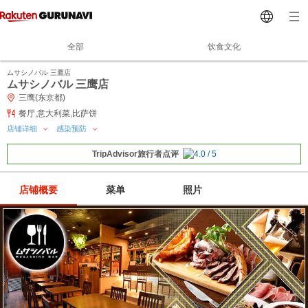
全部
饮食文化
ムサシノバル 三鷹店
ムサシノバル 三鹰店
三鹰(东京都)
餐厅,意大利菜,比萨饼
店铺详细
感染预防
TripAdvisor旅行者点评
店铺概要
菜单
照片