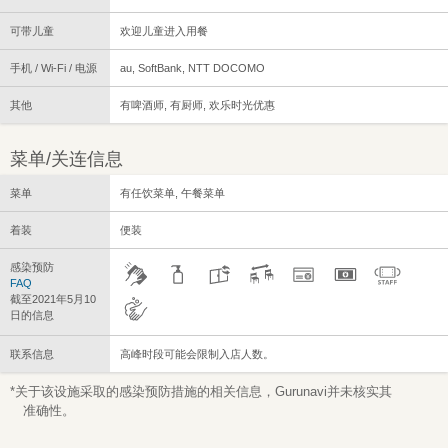
可带儿童
欢迎儿童进入用餐
手机 / Wi-Fi / 电源
au, SoftBank, NTT DOCOMO
其他
有啤酒师, 有厨师, 欢乐时光优惠
菜单/关连信息
菜单
有任饮菜单, 午餐菜单
着装
便装
感染预防
FAQ
截至2021年5月10
日的信息
联系信息
高峰时段可能会限制入店人数。
*关于该设施采取的感染预防措施的相关信息，Gurunavi并未核实其
准确性。