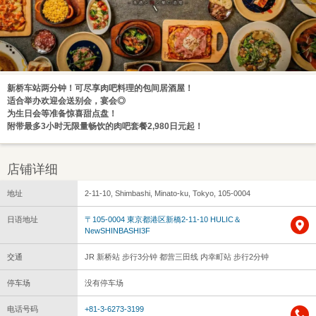
新桥车站两分钟！可尽享肉吧料理的包间居酒屋！
适合举办欢迎会送别会，宴会◎
为生日会等准备惊喜甜点盘！
附带最多3小时无限量畅饮的肉吧套餐2,980日元起！
店铺详细
地址
2-11-10, Shimbashi, Minato-ku, Tokyo, 105-0004
日语地址
〒105-0004 東京都港区新橋2-11-10 HULIC＆
NewSHINBASHI3F
交通
JR 新桥站 步行3分钟 都营三田线 内幸町站 步行2分钟
停车场
没有停车场
电话号码
+81-3-6273-3199