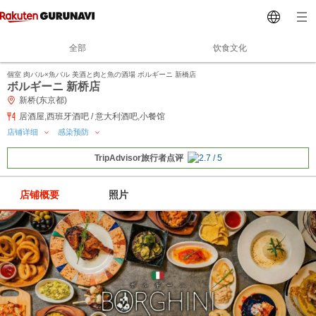
全部
饮食文化
個室 肉バル×魚バル 美酒と肉と魚の酒場 ボルギーニ 新橋店
ボルギーニ 新桥店
新桥(东京都)
居酒屋,西班牙酒吧 / 意大利酒吧,小餐馆
店铺详细
感染预防
TripAdvisor旅行者点评
店铺概要
照片