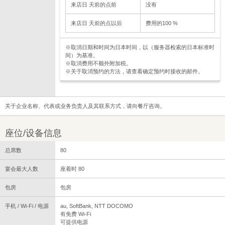
来店日 天前的点前
没有
来店日 天前的点以后
费用的100 %
※取消日期和时间为日本时间，以（服务器检索的日本标准时
间）为基准。
※取消费用不额外附加税。
※关于取消预约的方法，请查看确定预约时接收的邮件。
关于企业名称、代表或业务负责人及其联系方式，请向餐厅咨询。
座位/设备信息
总席数
80
宴会最大人数
座着时 80
包房
包房
手机 / Wi-Fi / 电源
au, SoftBank, NTT DOCOMO
有免费 Wi-Fi
可提供电源