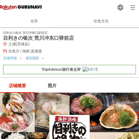
全部
饮食文化
目利きの銀次 荒川沖東口駅前店
目利きの银次 荒川冲东口驿前店
土浦(茨城县)
生鱼片 / 海鲜,居酒屋
店铺详细
感染预防
TripAdvisor旅行者点评
店铺概要
照片