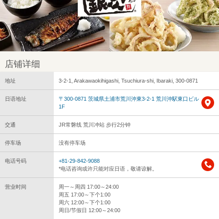
店铺详细
地址
3-2-1, Arakawaokihigashi, Tsuchiura-shi, Ibaraki, 300-0871
日语地址
〒300-0871 茨城県土浦市荒川沖東3-2-1 荒川沖駅東口ビル
1F
交通
JR常磐线 荒川冲站 步行2分钟
停车场
没有停车场
电话号码
+81-29-842-9088
*电话咨询或许只能对应日语，敬请谅解。
营业时间
周一～周四 17:00～24:00
周五 17:00～下个1:00
周六 12:00～下个1:00
周日/节假日 12:00～24:00