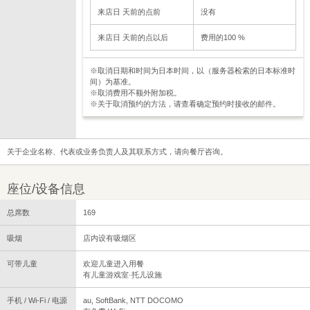
来店日 天前的点前
没有
来店日 天前的点以后
费用的100 %
※取消日期和时间为日本时间，以（服务器检索的日本标准时
间）为基准。
※取消费用不额外附加税。
※关于取消预约的方法，请查看确定预约时接收的邮件。
关于企业名称、代表或业务负责人及其联系方式，请向餐厅咨询。
座位/设备信息
总席数
169
吸烟
店内设有吸烟区
可带儿童
欢迎儿童进入用餐
有儿童游戏室·托儿设施
手机 / Wi-Fi / 电源
au, SoftBank, NTT DOCOMO