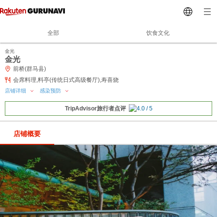
全部
饮食文化
金光
金光
前桥(群马县)
会席料理,料亭(传统日式高级餐厅),寿喜烧
店铺详细
感染预防
TripAdvisor旅行者点评
店铺概要