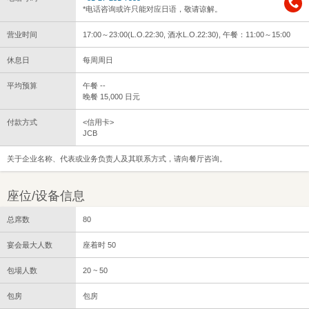
*电话咨询或许只能对应日语，敬请谅解。
营业时间
17:00～23:00(L.O.22:30, 酒水L.O.22:30), 午餐：11:00～15:00
休息日
每周周日
平均预算
午餐 --
晚餐 15,000 日元
付款方式
<信用卡>
JCB
关于企业名称、代表或业务负责人及其联系方式，请向餐厅咨询。
座位/设备信息
总席数
80
宴会最大人数
座着时 50
包場人数
20 ~ 50
包房
包房