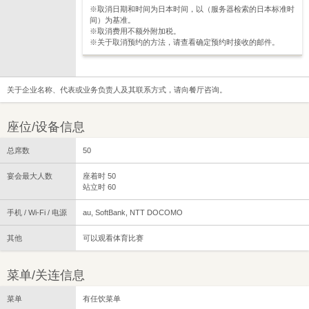
※取消日期和时间为日本时间，以（服务器检索的日本标准时
间）为基准。
※取消费用不额外附加税。
※关于取消预约的方法，请查看确定预约时接收的邮件。
关于企业名称、代表或业务负责人及其联系方式，请向餐厅咨询。
座位/设备信息
总席数
50
宴会最大人数
座着时 50
站立时 60
手机 / Wi-Fi / 电源
au, SoftBank, NTT DOCOMO
其他
可以观看体育比赛
菜单/关连信息
菜单
有任饮菜单