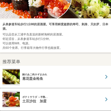
从表参道车站步行1分钟的居酒屋。可享用鲜度超群的寿司、刺身、天妇罗、日本
酒。
可以品尝从三浦半岛直送的新鲜海鲜的居酒屋。
邻近涩谷，从表参道车站步行1分钟。
可以使用Wifi、电源。
共60个坐席。行李箱等大物件行李也能放置。
推荐菜单
鮪のあご肉ネギまみれ
葱花盖金枪鱼
ポテトサラダ ～半熟…
土豆沙拉 加蛋