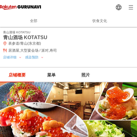
全部
饮食文化
青山酒場 KOTATSU
青山酒场 KOTATSU
表参道/青山(东京都)
居酒屋,大型宴会场 / 派对,寿司
店铺详细
感染预防
店铺概要
菜单
照片