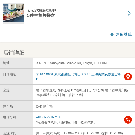
とれたて鮮魚の刺身5…
5种生鱼片拼盘
更多菜单
店铺详细
地址
3-6-19, Kitaaoyama, Minato-ku, Tokyo, 107-0061
日语地址
〒107-0061 東京都港区北青山3-6-19 三和実業表参道ビル
B1
交通
地下铁银座线 表参道站 B2轮到出口 步行1分钟 地下铁半藏门线
表参道站 B2轮到出口 步行1分钟
停车场
没有停车场
电话号码
+81-3-5468-7188
*电话咨询或许只能对应日语，敬请谅解。
营业时间
周一～周六 晚餐：17:00～23:30(L.O.22:30, 酒水L.O.23:00)