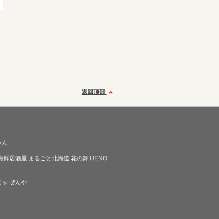
返回顶部
ゃん
海鲜居酒屋 まるごと北海道 花の舞 UENO
ゃ ぜんや