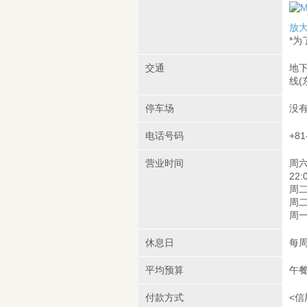
放
*
交通
地下
线(
停车场
没
电话号码
+81
营业时间
周六
22:
周二/
周二/
周一/
休息日
每
平均预算
午餐
付款方式
<信