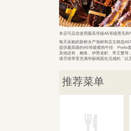
本店可品尝使用最高等级A5等级黑毛
每天采购的新鲜水产海鲜和店主精选A
提供最高级的A5等级瘦肉牛排 Prefix套
其他还有，鲍鱼、伊势龙虾、帝王蟹等
请尽情享受充满华丽画面生活感的「以
推荐菜单