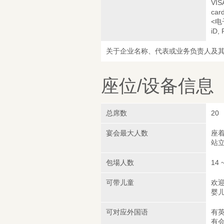
VIS
car
<电
iD,
关于企业名称、代表或业务负责人及
座位/设备信息
总席数
20
宴会最大人数
座着
站立
包場人数
14 
可带儿童
欢迎
婴
可对应外国语
有
有