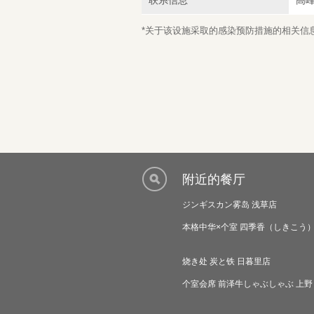
联系信息
高
*关于该设施采取的感染预防措施的相关信息，
附近的餐厅
ジンギスカン雾岛 浅草店
本格中华×个室 四季香（しきこう）
烧き处 炭と铁 日暮里店
个室会席 前泽牛しゃぶしゃぶ 上野