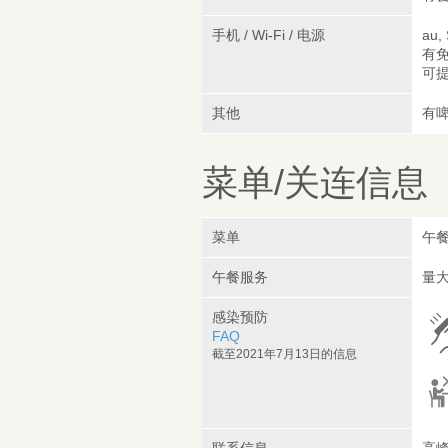
手机 / Wi-Fi / 电源
au,
有免
可
其他
有啤
菜单/关连信息
菜单
午
午餐服务
量大
感染预防
FAQ
截至2021年7月13日的信息