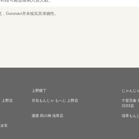
峰时段可能会限制入店人数。
Gurunavi并未核实其准确性。
上野横丁
じゃんじ
 上野店
月岛もんじゃ もへじ 上野店
个室完备 
3153店
酒菜 田の神 浅草店
浅草もんじ
 水车