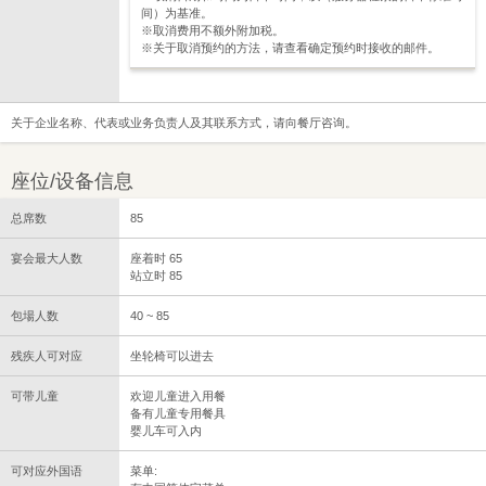
间）为基准。
※取消费用不额外附加税。
※关于取消预约的方法，请查看确定预约时接收的邮件。
关于企业名称、代表或业务负责人及其联系方式，请向餐厅咨询。
座位/设备信息
总席数
85
宴会最大人数
座着时 65
站立时 85
包場人数
40 ~ 85
残疾人可对应
坐轮椅可以进去
可带儿童
欢迎儿童进入用餐
备有儿童专用餐具
婴儿车可入内
可对应外国语
菜单: