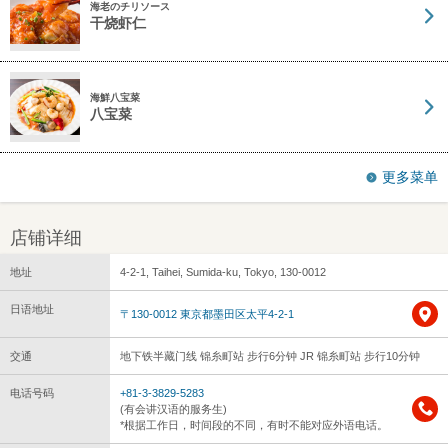
海老のチリソース
干烧虾仁
海鮮八宝菜
八宝菜
更多菜单
店铺详细
地址
4-2-1, Taihei, Sumida-ku, Tokyo, 130-0012
日语地址
〒130-0012 東京都墨田区太平4-2-1
交通
地下铁半藏门线 锦糸町站 步行6分钟 JR 锦糸町站 步行10分钟
电话号码
+81-3-3829-5283
(有会讲汉语的服务生)
*根据工作日，时间段的不同，有时不能对应外语电话。