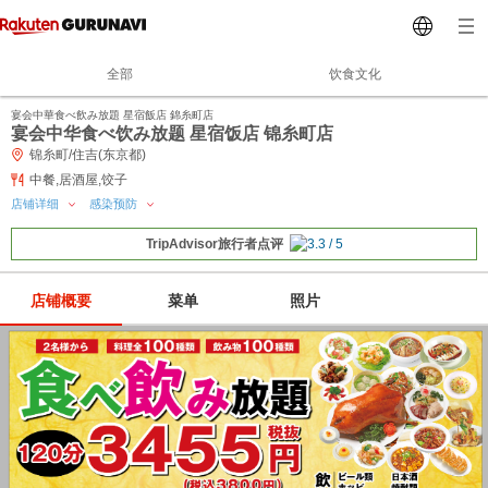
全部
饮食文化
宴会中華食べ飲み放題 星宿飯店 錦糸町店
宴会中华食べ饮み放题 星宿饭店 锦糸町店
锦糸町/住吉(东京都)
中餐,居酒屋,饺子
店铺详细
感染预防
TripAdvisor旅行者点评
店铺概要
菜单
照片