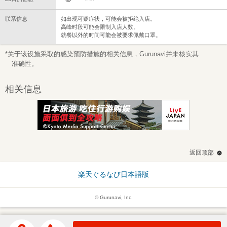
联系信息
如出现可疑症状，可能会被拒绝入店。
高峰时段可能会限制入店人数。
就餐以外的时间可能会被要求佩戴口罩。
*关于该设施采取的感染预防措施的相关信息，Gurunavi并未核实其
准确性。
相关信息
返回顶部
楽天ぐるなび日本語版
© Gurunavi, Inc.