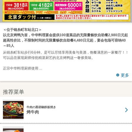
＜位于锦糸町车站北口＞
以北京烤鸭为首，中华料理宴会提供100道菜品的无限量畅饮自助餐2,980日元起
超高性价比，不限制时间的无限量畅饮自助餐4,480日元起，宴会包场可容纳40
～85人
从锦糸町车站步行6分钟。是可以尽情享用美食与美酒，饱餐满意的一家餐厅！！
可以品尝展现厨师传统精湛厨艺的北京烤鸭这一奢侈美味。
正宗中华料理厨师使用
更多
推荐菜单
牛肉の黒胡椒鉄板焼き
烤牛肉