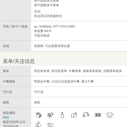
有中国简体字菜单
有中国繁体字菜单
店员:
有会讲汉语的服务生
手机 / Wi-Fi / 电源
au, SoftBank, NTT DOCOMO
有免费 Wi-Fi
可提供电源
其他
有厨师, 可以观看体育比赛
菜单/关连信息
菜单
有任食菜单, 有任饮菜单, 午餐菜单, 健康菜单相谈, 宗教菜单相谈
午餐服务
带甜品午餐, 14点以后也提供午餐, 量大午餐
可打包
可打包
着装
便装
感染预防
FAQ
截至2020年11月
28日的信息