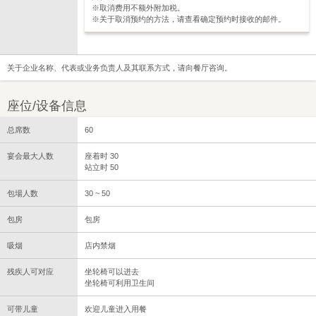
※取消费用不额外附加税。
※关于取消预约的方法，请查看确定预约时接收的邮件。
关于企业名称、代表或业务负责人及其联系方式，请向餐厅咨询。
座位/设备信息
总席数
60
宴会最大人数
座着时 30
站立时 50
包場人数
30 ~ 50
包房
包房
吸烟
店内禁烟
残疾人可对应
坐轮椅可以进去
坐轮椅可利用卫生间
可带儿童
欢迎儿童进入用餐