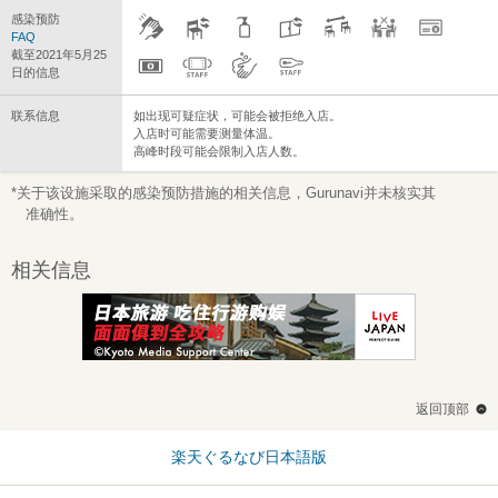
感染预防
FAQ
截至2021年5月25
日的信息
联系信息
如出现可疑症状，可能会被拒绝入店。
入店时可能需要测量体温。
高峰时段可能会限制入店人数。
*关于该设施采取的感染预防措施的相关信息，Gurunavi并未核实其
准确性。
相关信息
返回顶部
楽天ぐるなび日本語版