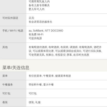
可携带离乳食入内
备有儿童专用餐具
婴儿车可入内
可对应外国语
店员:
有会讲英语的服务生
手机 / Wi-Fi / 电源
au, SoftBank, NTT DOCOMO
有免费 Wi-Fi
可提供电源
其他
有葡萄酒侍酒师, 有啤酒师, 有厨师, 调酒师, 有葡萄酒库, 酒吧并
设, 可以观看体育比赛, 可以观看演唱会或演出, 可进行乐队演奏,
可使用麦克风, 有舞台, 有投影仪·屏幕, 欢乐时光优惠
菜单/关连信息
菜单
有任饮菜单, 午餐菜单, 健康菜单相谈
午餐服务
带饮料午餐, 量大午餐
可打包
可打包
着装
便装, 礼服