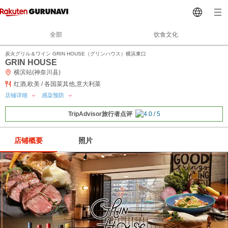
全部
饮食文化
炭火グリル＆ワイン GRIN HOUSE（グリンハウス）横浜東口
GRIN HOUSE
横滨站(神奈川县)
红酒,欧美 / 各国菜其他,意大利菜
店铺详细
感染预防
TripAdvisor旅行者点评
店铺概要
照片