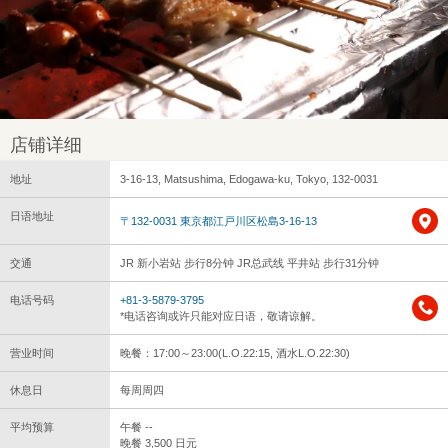
店铺详细
地址
3-16-13, Matsushima, Edogawa-ku, Tokyo, 132-0031
日语地址
〒132-0031 東京都江戸川区松島3-16-13
交通
JR 新小岩站 步行8分钟 JR总武线 平井站 步行31分钟
电话号码
+81-3-5879-3795
*电话咨询或许只能对应日语，敬请谅解。
营业时间
晚餐：17:00～23:00(L.O.22:15, 酒水L.O.22:30)
休息日
每周周四
平均预算
午餐 --
晚餐 3,500 日元