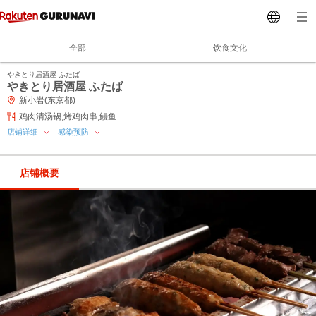
全部
饮食文化
やきとり居酒屋 ふたば
やきとり居酒屋 ふたば
新小岩(东京都)
鸡肉清汤锅,烤鸡肉串,鳗鱼
店铺详细
感染预防
店铺概要