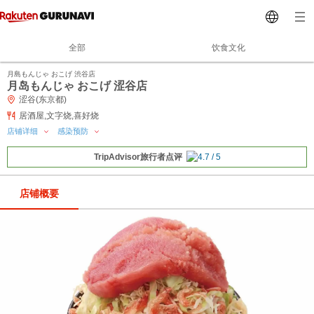
全部
饮食文化
月島もんじゃ おこげ 渋谷店
月岛もんじゃ おこげ 涩谷店
涩谷(东京都)
居酒屋,文字烧,喜好烧
店铺详细
感染预防
TripAdvisor旅行者点评
店铺概要