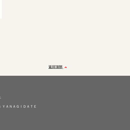
返回顶部
ユ
Ｓ ＹＡＮＡＧＩＤＡＴＥ