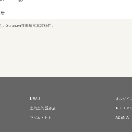
注册
Gurunavi并未核实其准确性。
L’EAU
オルグイ
土间土间 涩谷店
ＲＥＩＭ
マダム・トキ
ADENIA