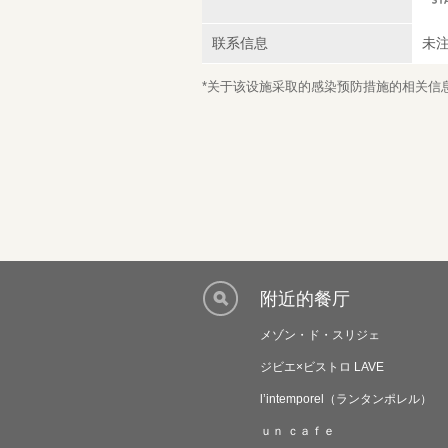
联系信息
未
*关于该设施采取的感染预防措施的相关信息，
附近的餐厅
メゾン・ド・スリジェ
ジビエ×ビストロ LAVE
l’intemporel（ランタンポレル）
ｕｎ ｃａｆｅ