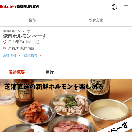
全部
饮食文化
焼肉ホルモン べーす
烧肉ホルモン べーす
日吉/纲岛(神奈川县)
烤肉,内脏,烤内脏
店铺详细
感染预防
店铺概要
照片