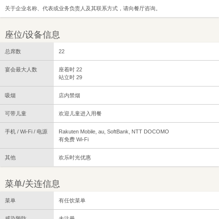
关于企业名称、代表或业务负责人及其联系方式，请向餐厅咨询。
座位/设备信息
总席数
22
宴会最大人数
座着时 22
站立时 29
吸烟
店内禁烟
可带儿童
欢迎儿童进入用餐
手机 / Wi-Fi / 电源
Rakuten Mobile, au, SoftBank, NTT DOCOMO
有免费 Wi-Fi
其他
欢乐时光优惠
菜单/关连信息
菜单
有任饮菜单
感染预防
未注册