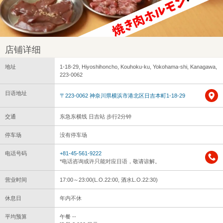
店铺详细
地址
1-18-29, Hiyoshihoncho, Kouhoku-ku, Yokohama-shi, Kanagawa,
223-0062
日语地址
〒223-0062 神奈川県横浜市港北区日吉本町1-18-29
交通
东急东横线 日吉站 步行2分钟
停车场
没有停车场
电话号码
+81-45-561-9222
*电话咨询或许只能对应日语，敬请谅解。
营业时间
17:00～23:00(L.O.22:00, 酒水L.O.22:30)
休息日
年内不休
平均预算
午餐 --