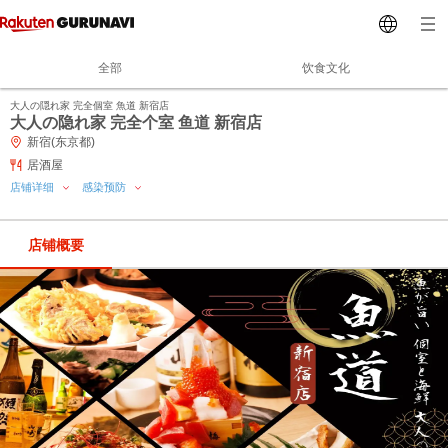
全部
饮食文化
大人の隠れ家 完全個室 魚道 新宿店
大人の隐れ家 完全个室 鱼道 新宿店
新宿(东京都)
居酒屋
店铺详细
感染预防
店铺概要