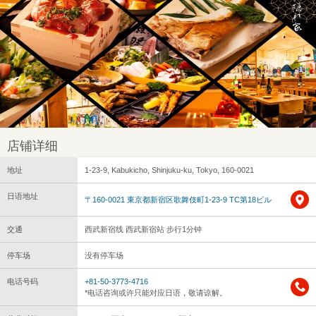
店铺详细
地址
1-23-9, Kabukicho, Shinjuku-ku, Tokyo, 160-0021
日语地址
〒160-0021 東京都新宿区歌舞伎町1-23-9 TC第18ビル
交通
西武新宿线 西武新宿站 步行1分钟
停车场
没有停车场
电话号码
+81-50-3773-4716
*电话咨询或许只能对应日语，敬请谅解。