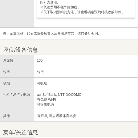
间）为基准。
※取消费用不额外附加税。
※关于取消预约的方法，请查看确定预约时接收的邮件。
关于企业名称、代表或业务负责人及其联系方式，请向餐厅咨询。
座位/设备信息
总席数
130
包房
包房
吸烟
可吸烟
手机 / Wi-Fi / 电源
au, SoftBank, NTT DOCOMO
有免费 Wi-Fi
可提供电源
其他
有厨师, 可以观看体育比赛
菜单/关连信息