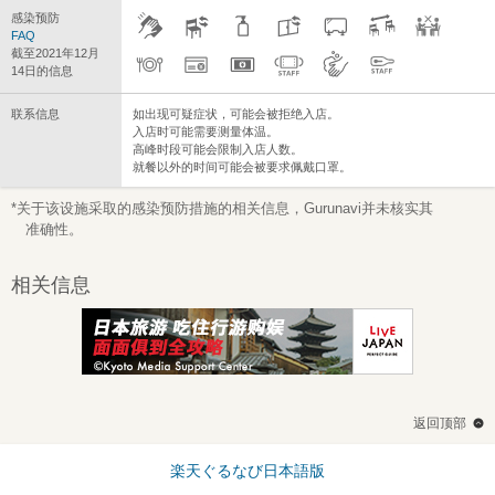
感染预防
FAQ
截至2021年12月
14日的信息
联系信息
如出现可疑症状，可能会被拒绝入店。
入店时可能需要测量体温。
高峰时段可能会限制入店人数。
就餐以外的时间可能会被要求佩戴口罩。
*关于该设施采取的感染预防措施的相关信息，Gurunavi并未核实其
准确性。
相关信息
返回顶部
楽天ぐるなび日本語版